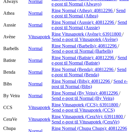
Always
Normal
e-post
til Normal (Always)
Ring Normal (Athea):
40812296
/
Send
Athea
Normal
e-post
til Normal (Athea)
Ring Normal (Aussie):
40812296
/
Send
Aussie
Normal
e-post
til Normal (Aussie)
Ring Vitusapotek (Avène):
63911800
/
Avène
Vitusapotek
Send e-post
til Vitusapotek (Avène)
Ring Normal (Barbells):
40812296
/
Barbells
Normal
Send e-post
til Normal (Barbells)
Ring Normal (Batiste):
40812296
/
Send
Batiste
Normal
e-post
til Normal (Batiste)
Ring Normal (Benda):
40812296
/
Send
Benda
Normal
e-post
til Normal (Benda)
Ring Normal (Bibs):
40812296
/
Send e-
Bibs
Normal
post
til Normal (Bibs)
Ring Normal (By Veira):
40812296
/
By Veira
Normal
Send e-post
til Normal (By Veira)
Ring Vitusapotek (CCS):
63911800
/
CCS
Vitusapotek
Send e-post
til Vitusapotek (CCS)
Ring Vitusapotek (CeraVe):
63911800
/
CeraVe
Vitusapotek
Send e-post
til Vitusapotek (CeraVe)
Chupa
Ring Normal (Chupa Chups):
40812296
Normal