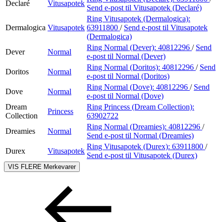
Declaré
Vitusapotek
Send e-post
til Vitusapotek (Declaré)
Ring Vitusapotek (Dermalogica):
Dermalogica
Vitusapotek
63911800
/
Send e-post
til Vitusapotek
(Dermalogica)
Ring Normal (Dever):
40812296
/
Send
Dever
Normal
e-post
til Normal (Dever)
Ring Normal (Doritos):
40812296
/
Send
Doritos
Normal
e-post
til Normal (Doritos)
Ring Normal (Dove):
40812296
/
Send
Dove
Normal
e-post
til Normal (Dove)
Dream
Ring Princess (Dream Collection):
Princess
Collection
63902722
Ring Normal (Dreamies):
40812296
/
Dreamies
Normal
Send e-post
til Normal (Dreamies)
Ring Vitusapotek (Durex):
63911800
/
Durex
Vitusapotek
Send e-post
til Vitusapotek (Durex)
VIS FLERE
Merkevarer