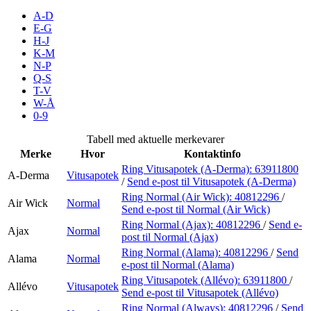
Inspirasjon
A-D
E-G
H-J
K-M
N-P
Søk
Q-S
T-V
W-Å
0-9
Åpningstider
Tabell med aktuelle merkevarer
Merke
Hvor
Kontaktinfo
Praktisk informasjon
Ring Vitusapotek (A-Derma):
63911800
A-Derma
Vitusapotek
/
Send e-post
til Vitusapotek (A-Derma)
Ledige stillinger
Ring Normal (Air Wick):
40812296
/
Air Wick
Normal
Magasin
Send e-post
til Normal (Air Wick)
Ring Normal (Ajax):
40812296
/
Send e-
Ajax
Normal
Gavekort
post
til Normal (Ajax)
Ring Normal (Alama):
40812296
/
Send
Alama
Normal
Finn frem
e-post
til Normal (Alama)
Ring Vitusapotek (Allévo):
63911800
/
Allévo
Vitusapotek
Send e-post
til Vitusapotek (Allévo)
Ring Normal (Always):
40812296
/
Send