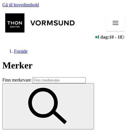
Gå til hovedinnhold
I dag:
10 - 18
Forside
Merker
Butikker
Finn merkevare
Mat og drikke
Helse
Aktiviteter
Tilbud