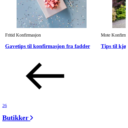
Fritid
Konfirmasjon
Mote
Konfirma
Gavetips til konfirmasjon fra fadder
Tips til kj
26
Butikker