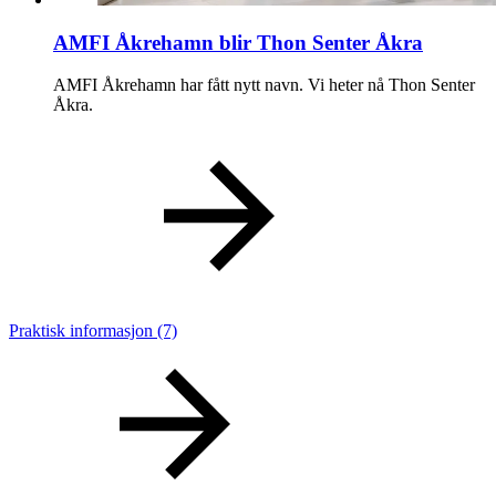
Ledige stillinger
AMFI Åkrehamn blir Thon Senter Åkra
Gavekort
AMFI Åkrehamn har fått nytt navn. Vi heter nå Thon Senter
Magasin
Åkra.
Finn frem
Praktisk informasjon
(7)