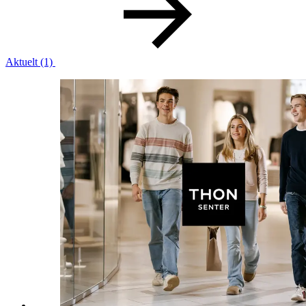
Mat og drikke
Helse
Aktuelt
(1)
Aktiviteter
Tilbud
Merker
Inspirasjon
Søk
Åpningstider
Praktisk informasjon