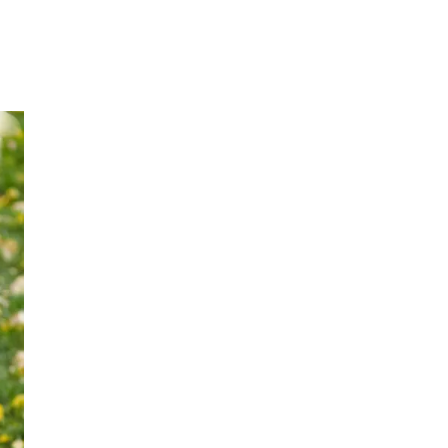
Merker
Inspirasjon
Søk
Åpningstider
Praktisk informasjon
Ledige stillinger
Gavekort
Magasin
Finn frem