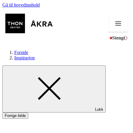
Gå til hovedinnhold
Stengt
Forside
Inspirasjon
Butikker
Mat og drikke
Helse
Lukk
Aktiviteter
Forrige bilde
Tilbud