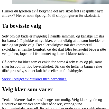
Husker du følelsen av å begynne det nye skoleåret i et splitter nytt
antrekk? Her er noen tips og råd til shoppingturen før skolestart.
Ta bevisste valg
Selv om det både er hyggelig å handle sammen, og kanskje litt stas
for barna å få plukke ut nye klær, er det viktig at du som forelder er
med og tar gode valg. Det aller viktigste når det kommer til
skoleklær er nemlig komfort, og det skal føles behagelig både å sitte
ved pulten, løpe ute i friminuttet og klatre i klatrestativet.
Gå derfor for klær som er enkle for barna å selv ta av og på, samt
sitter løst og gir god bevegelighet. Så kan du heller la barna velge
tilbehøret selv, som et kult belte eller en fin hårbøyle.
Sjekk utvalget av butikker med barneklær.
Velg klær som varer
Tenk at klærne skal vare så lenge som mulig. Velg klær i gode og
slitesterke materialer som tåler både lek, vær og vind.
Naturmaterialer som ull, lin og bomull er gode valg, og sjekk gjerne