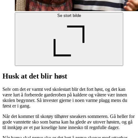
Se stort bilde
Husk at det blir høst
Selv om det er varmt ved skolestart blir det fort høst, og det kan
være lurt å forberede garderoben på kaldere og våtere vær innen
skolen begynner. Så invester gjerne i noen varme plagg mens du
først er i gang.
Når det kommer til skotøy tilhører sneakers sommeren. Gå heller for
gode vanntette sko som barna kan ha glede av utover høsten, og gå
til innkjøp av et par koselige lune innesko til regnfulle dager.
Når barna skal prøve sko er det lurt å prøve skopar med uttagbar