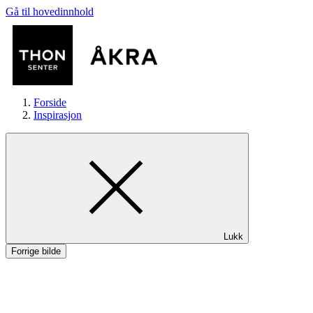
Gå til hovedinnhold
Forside
Inspirasjon
Butikker
Lukk
Mat og drikke
Forrige bilde
Helse