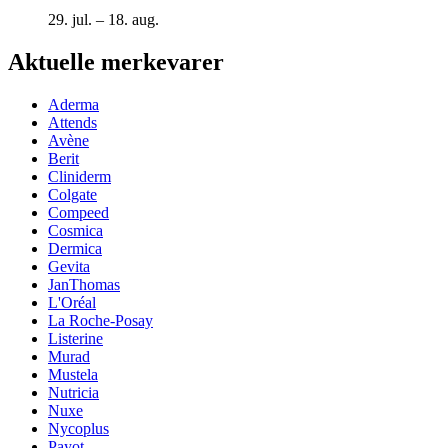
29. jul. – 18. aug.
Aktuelle merkevarer
Aderma
Attends
Avène
Berit
Cliniderm
Colgate
Compeed
Cosmica
Dermica
Gevita
JanThomas
L'Oréal
La Roche-Posay
Listerine
Murad
Mustela
Nutricia
Nuxe
Nycoplus
Payot