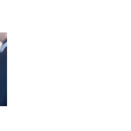
Inspirasjon
Søk
Åpningstider
Praktisk informasjon
Ledige stillinger
Magasin
Gavekort
Finn frem
Kundeklubb