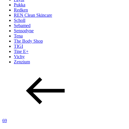
Pukka
Redken
REN Clean Skincare
Scholl
Sebamed
Sensodyne
Tena
The Body Shop
TIGI
Tine E+
Vichy
Zenzium
69