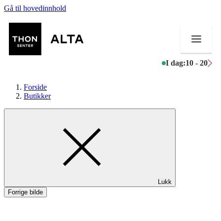
Gå til hovedinnhold
I dag:
10 - 20
Forside
Butikker
Butikker
Mat og drikke
Helse
Lukk
Aktiviteter
Forrige bilde
Tilbud