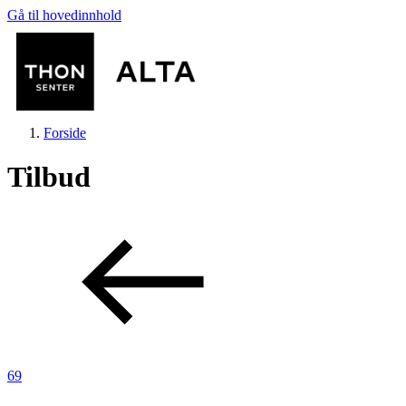
Gå til hovedinnhold
Forside
Tilbud
Butikker
Mat og drikke
Helse
69