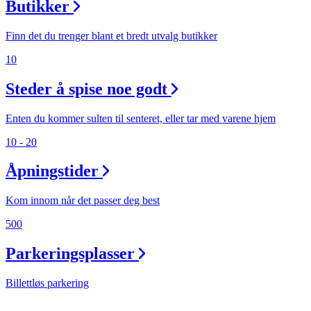
Butikker
Aktiviteter
Finn det du trenger blant et bredt utvalg butikker
10
Tilbud
Steder å spise noe godt
Inspirasjon
Enten du kommer sulten til senteret, eller tar med varene hjem
10 - 20
Åpningstider
Søk
Kom innom når det passer deg best
500
Åpningstider
Parkeringsplasser
Praktisk informasjon
Billettløs parkering
Ledige stillinger