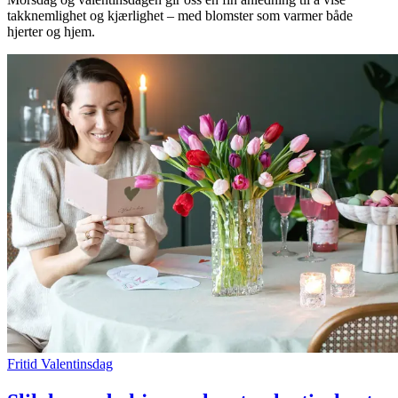
takknemlighet og kjærlighet – med blomster som varmer både
Inspirasjon
hjerter og hjem.
Søk
Åpningstider
Praktisk informasjon
Ledige stillinger
Magasin
Gavekort
Finn frem
Kundeklubb
Fritid
Valentinsdag