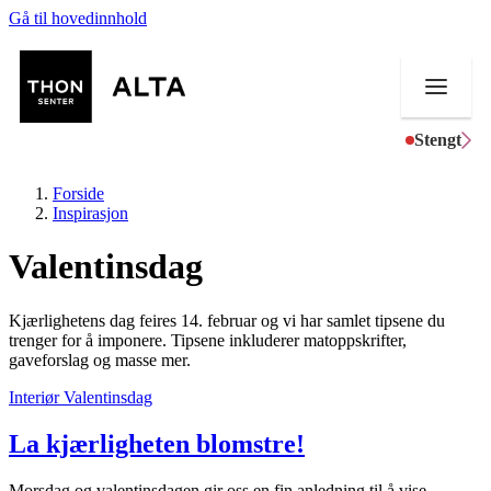
Gå til hovedinnhold
Stengt
Forside
Inspirasjon
Valentinsdag
Butikker
Kjærlighetens dag feires 14. februar og vi har samlet tipsene du
Mat og drikke
trenger for å imponere. Tipsene inkluderer matoppskrifter,
gaveforslag og masse mer.
Helse
Interiør
Valentinsdag
Aktiviteter
La kjærligheten blomstre!
Tilbud
Morsdag og valentinsdagen gir oss en fin anledning til å vise