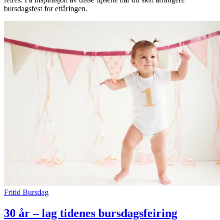
bursdagsfest for ettåringen.
Søk
Åpningstider
Praktisk informasjon
Ledige stillinger
Magasin
Gavekort
Finn frem
Fritid
Bursdag
30 år – lag tidenes bursdagsfeiring