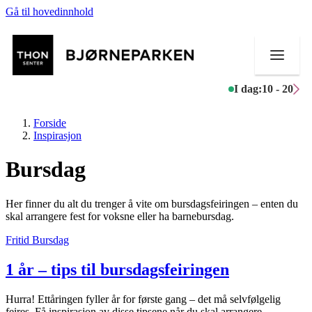
Gå til hovedinnhold
I dag:
10 - 20
Forside
Inspirasjon
Bursdag
Butikker
Her finner du alt du trenger å vite om bursdagsfeiringen – enten du
Mat og drikke
skal arrangere fest for voksne eller ha barnebursdag.
Fritid
Bursdag
Aktiviteter
1 år – tips til bursdagsfeiringen
Tilbud
Inspirasjon
Hurra! Ettåringen fyller år for første gang – det må selvfølgelig
feires. Få inspirasjon av disse tipsene når du skal arrangere