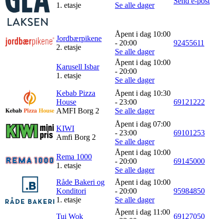
Send e-post
1. etasje
Se alle dager
Søk
Åpent i dag 10:00
Jordbærpikene
- 20:00
92455611
2. etasje
Se alle dager
Åpent i dag 10:00
Karusell Isbar
- 20:00
Åpningstider
1. etasje
Se alle dager
Praktisk informasjon
Kebab Pizza
Åpent i dag 10:30
House
- 23:00
69121222
Ledige stillinger
AMFI Borg 2
Se alle dager
Åpent i dag 07:00
Magasin
KIWI
- 23:00
69101253
Amfi Borg 2
Se alle dager
Gavekort
Åpent i dag 10:00
Rema 1000
- 20:00
69145000
Finn frem
1. etasje
Se alle dager
Råde Bakeri og
Åpent i dag 10:00
Konditori
- 20:00
95984850
1. etasje
Se alle dager
Åpent i dag 11:00
Tui Wok
69127050