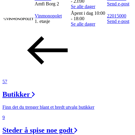
- 23:00
Amfi Borg 2
Send e-post
Se alle dager
Åpent i dag 10:00
Vinmonopolet
22015000
- 18:00
1. etasje
Send e-post
Se alle dager
57
Butikker
Finn det du trenger blant et bredt utvalg butikker
9
Steder å spise noe godt