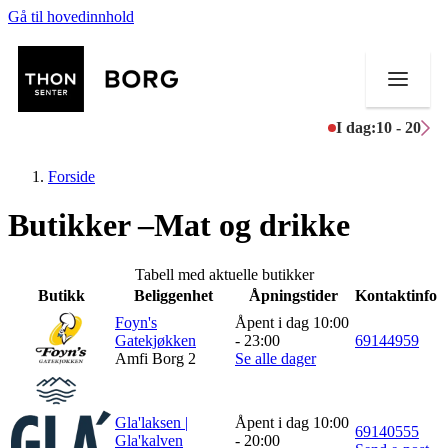
Gå til hovedinnhold
I dag:
10 - 20
Forside
Butikker –Mat og drikke
Butikker
Tabell med aktuelle butikker
Butikk
Beliggenhet
Åpningstider
Kontaktinfo
Mat og drikke
Foyn's
Åpent i dag 10:00
Gatekjøkken
- 23:00
69144959
Aktiviteter
Amfi Borg 2
Se alle dager
Tilbud
Gla'laksen |
Åpent i dag 10:00
Inspirasjon
69140555
Gla'kalven
- 20:00