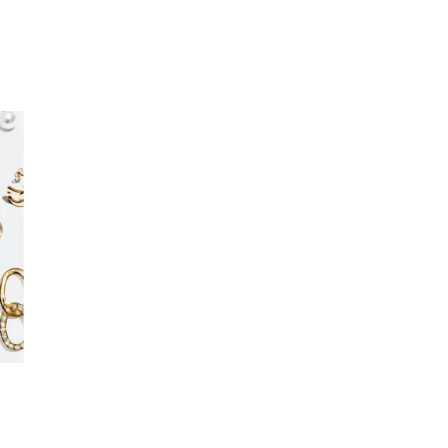
Søk
Åpningstider
Praktisk informasjon
Ledige stillinger
Magasin
Gavekort
Finn frem