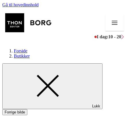
Gå til hovedinnhold
I dag:
10 - 20
Forside
Butikker
Butikker
Mat og drikke
Aktiviteter
Lukk
Tilbud
Forrige bilde
Inspirasjon