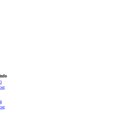
info
0
ost
4
ost