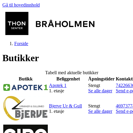
Gå til hovedinnhold
Forside
Butikker
Tabell med aktuelle butikker
Butikk
Beliggenhet
Åpningstider
Kontakt
Butikker
Apotek 1
Stengt
7422663
1. etasje
Se alle dager
Send e-p
Mat og drikke
Bjerve Ur & Gull
Stengt
4697377
1. etasje
Se alle dager
Send e-p
Aktiviteter