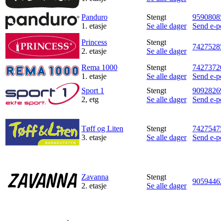
Magasin
Panduro
Stengt
9590808
1. etasje
Se alle dager
Send e-p
Gavekort
Princess
Stengt
Finn frem
7427528
2. etasje
Se alle dager
Rema 1000
Stengt
7427372
1. etasje
Se alle dager
Send e-p
Sport 1
Stengt
9092826
2, etg
Se alle dager
Send e-p
Tøff og Liten
Stengt
7427547
3. etasje
Se alle dager
Send e-p
Zavanna
Stengt
9059446
2. etasje
Se alle dager