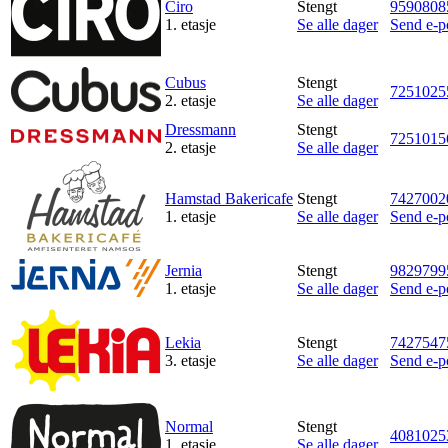
Ciro
Stengt
9590808
Tilbud
1. etasje
Se alle dager
Send e-p
Cubus
Stengt
Merker
7251025
2. etasje
Se alle dager
Dressmann
Stengt
7251015
2. etasje
Se alle dager
Inspirasjon
Hamstad Bakericafe
Stengt
7427002
1. etasje
Se alle dager
Send e-p
Søk
Jernia
Stengt
9829799
1. etasje
Se alle dager
Send e-p
Lekia
Stengt
7427547
Åpningstider
3. etasje
Se alle dager
Send e-p
Praktisk informasjon
Normal
Stengt
Ledige stillinger
4081025
1. etasje
Se alle dager