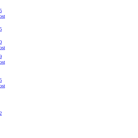
5
ost
5
0
ost
9
ost
5
ost
2