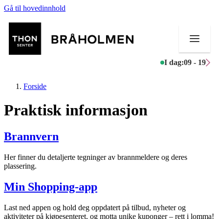
Gå til hovedinnhold
I dag:
09 - 19
Forside
Praktisk informasjon
Butikker
Brannvern
Mat og drikke
Her finner du detaljerte tegninger av brannmeldere og deres
plassering.
Aktiviteter
Min Shopping-app
Tilbud
Last ned appen og hold deg oppdatert på tilbud, nyheter og
Merker
aktiviteter på kjøpesenteret, og motta unike kuponger – rett i lomma!