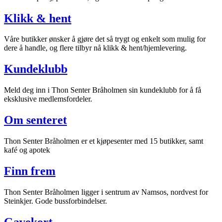
Inspirasjon
Klikk & hent
Våre butikker ønsker å gjøre det så trygt og enkelt som mulig for
dere å handle, og flere tilbyr nå klikk & hent/hjemlevering.
Søk
Kundeklubb
Meld deg inn i Thon Senter Bråholmen sin kundeklubb for å få
Åpningstider
eksklusive medlemsfordeler.
Praktisk informasjon
Om senteret
Ledige stillinger
Thon Senter Bråholmen er et kjøpesenter med 15 butikker, samt
Magasin
kafé og apotek
Gavekort
Finn frem
Finn frem
Thon Senter Bråholmen ligger i sentrum av Namsos, nordvest for
Steinkjer. Gode bussforbindelser.
Gavekort