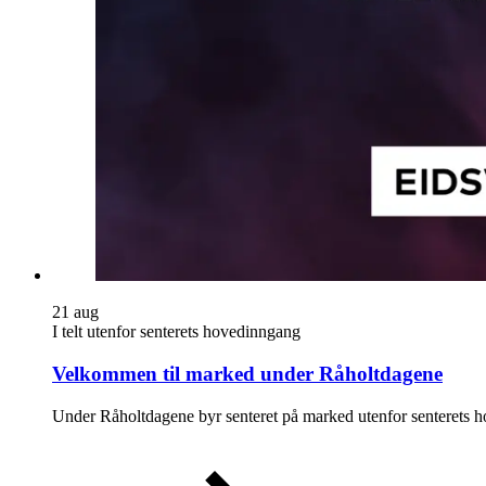
21
aug
I telt utenfor senterets hovedinngang
Velkommen til marked under Råholtdagene
Under Råholtdagene byr senteret på marked utenfor senterets 