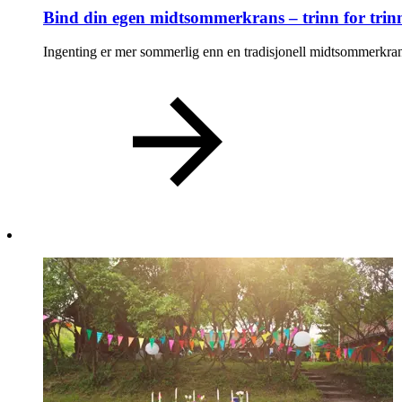
Bind din egen midtsommerkrans – trinn for trin
Magasin
Gavekort
Ingenting er mer sommerlig enn en tradisjonell midtsommerkrans
Finn frem
Parkering