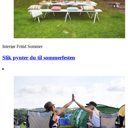
Interiør
Fritid
Sommer
Slik pynter du til sommerfesten