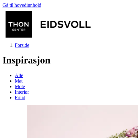
Gå til hovedinnhold
Forside
Inspirasjon
Alle
Mat
Mote
Butikker
Interiør
Fritid
Mat og drikke
Helse