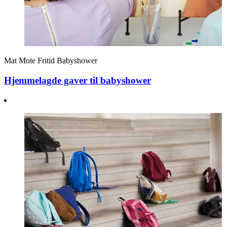
Mat
Mote
Fritid
Babyshower
Hjemmelagde gaver til babyshower