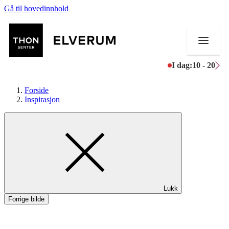
Gå til hovedinnhold
I dag:
10 - 20
Forside
Inspirasjon
Butikker
Mat og drikke
Aktiviteter
Lukk
Tilbud
Forrige bilde
Merker