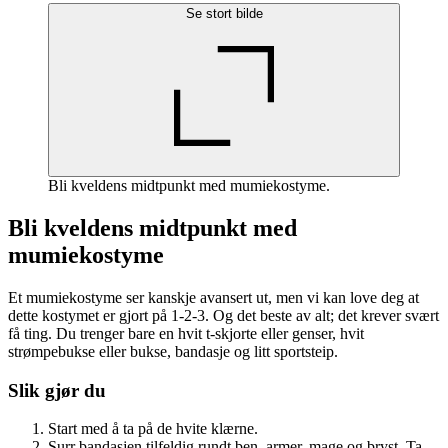
Se stort bilde
Bli kveldens midtpunkt med mumiekostyme.
Bli kveldens midtpunkt med
mumiekostyme
Et mumiekostyme ser kanskje avansert ut, men vi kan love deg at
dette kostymet er gjort på 1-2-3. Og det beste av alt; det krever svært
få ting. Du trenger bare en hvit t-skjorte eller genser, hvit
strømpebukse eller bukse, bandasje og litt sportsteip.
Slik gjør du
Start med å ta på de hvite klærne.
Surr bandasjen tilfeldig rundt ben, armer, mage og bryst. Ta