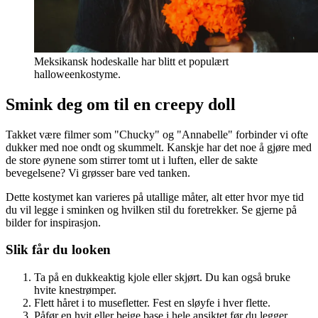
Meksikansk hodeskalle har blitt et populært
halloweenkostyme.
Smink deg om til en creepy doll
Takket være filmer som "Chucky" og "Annabelle" forbinder vi ofte
dukker med noe ondt og skummelt. Kanskje har det noe å gjøre med
de store øynene som stirrer tomt ut i luften, eller de sakte
bevegelsene? Vi grøsser bare ved tanken.
Dette kostymet kan varieres på utallige måter, alt etter hvor mye tid
du vil legge i sminken og hvilken stil du foretrekker. Se gjerne på
bilder for inspirasjon.
Slik får du looken
Ta på en dukkeaktig kjole eller skjørt. Du kan også bruke
hvite knestrømper.
Flett håret i to musefletter. Fest en sløyfe i hver flette.
Påfør en hvit eller beige base i hele ansiktet før du legger