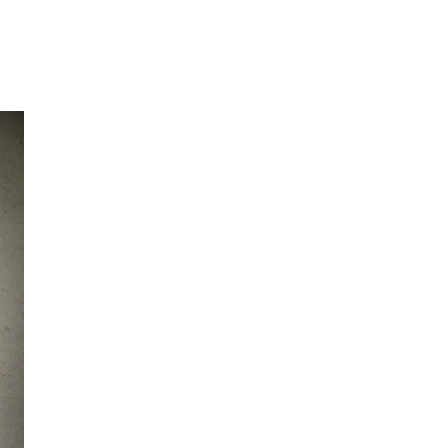
Inspirasjon
Søk
Åpningstider
Praktisk informasjon
Ledige stillinger
Magasin
Gavekort
Finn frem