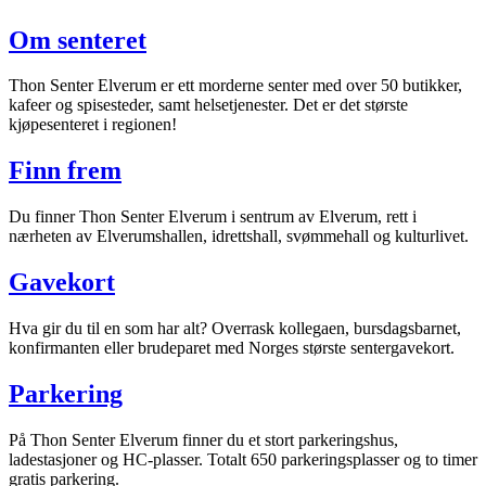
Inspirasjon
Om senteret
Thon Senter Elverum er ett morderne senter med over 50 butikker,
kafeer og spisesteder, samt helsetjenester. Det er det største
Søk
kjøpesenteret i regionen!
Finn frem
Åpningstider
Du finner Thon Senter Elverum i sentrum av Elverum, rett i
nærheten av Elverumshallen, idrettshall, svømmehall og kulturlivet.
Praktisk informasjon
Gavekort
Ledige stillinger
Magasin
Hva gir du til en som har alt? Overrask kollegaen, bursdagsbarnet,
konfirmanten eller brudeparet med Norges største sentergavekort.
Gavekort
Parkering
Finn frem
På Thon Senter Elverum finner du et stort parkeringshus,
ladestasjoner og HC-plasser. Totalt 650 parkeringsplasser og to timer
gratis parkering.