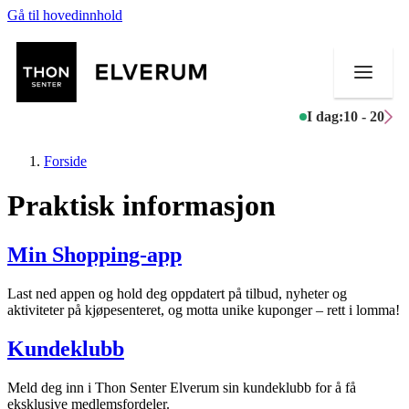
Gå til hovedinnhold
I dag:
10 - 20
Forside
Praktisk informasjon
Butikker
Min Shopping-app
Mat og drikke
Last ned appen og hold deg oppdatert på tilbud, nyheter og
aktiviteter på kjøpesenteret, og motta unike kuponger – rett i lomma!
Aktiviteter
Kundeklubb
Tilbud
Meld deg inn i Thon Senter Elverum sin kundeklubb for å få
Merker
eksklusive medlemsfordeler.