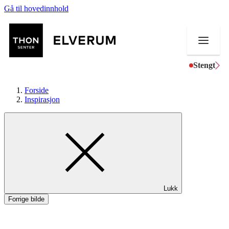
Gå til hovedinnhold
Stengt
Forside
Inspirasjon
Butikker
Mat og drikke
Aktiviteter
Lukk
Tilbud
Forrige bilde
Merker