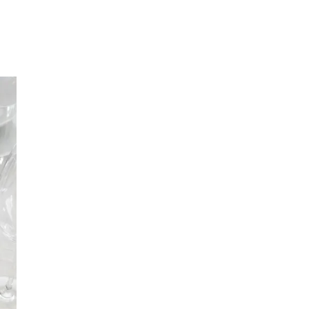
Inspirasjon
Søk
Åpningstider
Praktisk informasjon
Ledige stillinger
Magasin
Gavekort
Finn frem