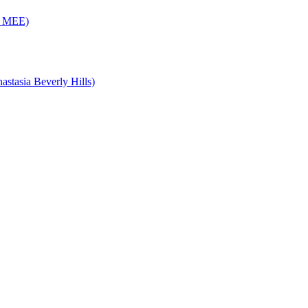
ut MEE)
nastasia Beverly Hills)