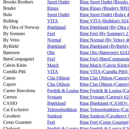
Brooks Brothers
Sport Outlet
Ring Sport Outlet (Brooks
Bruder
Ringo
Ring Ringo (Bruder):
909
Bula
Sport Outlet
Ring Sport Outlet (Bula):
Bulldog
VITA
Ring VITA (Bulldog):
624
By Olea of Norway
Bjørklund
Ring Bjørklund (By Olea 
By Sommer
Feel
Ring Feel (By Sommer):
2
By Veira
Normal
Ring Normal (By Veira):
4
ByBiehl
Bjørklund
Ring Bjørklund (ByBiehl)
Børresen
Obs
Ring Obs (Børresen):
624
BørsCompagniet
Feel
Ring Feel (BørsCompagnie
Calvin Klein
Match
Ring Match (Calvin Klein
Camilla Pihl
VITA
Ring VITA (Camilla Pihl)
Canon
Clas Ohlson
Ring Clas Ohlson (Canon)
Capere
Clas Ohlson
Ring Clas Ohlson (Capere
Carner Barcelona
Fredrik & Louisa
Ring Fredrik & Louisa (Ca
Carrera
Synsam
Ring Synsam (Carrera):
62
CASIO
Bjørklund
Ring Bjørklund (CASIO):
Cat Exclusive
Telenorbutikken
Ring Telenorbutikken (Cat
Cavaliere
Sunkost
Ring Sunkost (Cavaliere):
Cemo Gourmet
Feel
Ring Feel (Cemo Gourmet
Chabaud
Fredrik & Louisa
Ring Fredrik & Louisa (C