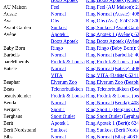
Boots Apotek
Ring Boots Apotek (Atten
AU Maison
Feel
Ring Feel (AU Maison):
2
Aussie
Normal
Ring Normal (Aussie):
40
Ava
Obs
Ring Obs (Ava):
6243180
Avant Garden
Sunkost
Ring Sunkost (Avant Gard
Avène
Apotek 1
Ring Apotek 1 (Avène):
6
Boots Apotek
Ring Boots Apotek (Avène
Baby Born
Ringo
Ring Ringo (Baby Born):
Barbells
Normal
Ring Normal (Barbells):
4
bareMinerals
Fredrik & Louisa
Ring Fredrik & Louisa (ba
Batiste
Normal
Ring Normal (Batiste):
40
VITA
Ring VITA (Batiste):
6241
Beaphar
Elverum Zoo
Ring Elverum Zoo (Beaph
Beats
Telenorbutikken
Ring Telenorbutikken (Bea
beautyblender
Fredrik & Louisa
Ring Fredrik & Louisa (be
Benda
Normal
Ring Normal (Benda):
40
Bergans
Sport 1
Ring Sport 1 (Bergans):
62
Berghaus
Sport Outlet
Ring Sport Outlet (Bergha
Berit
Apotek 1
Ring Apotek 1 (Berit):
62
Berit Nordstrand
Sunkost
Ring Sunkost (Berit Nords
Bibs
Normal
Ring Normal (Bibs):
4081