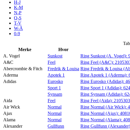
H-J
Tilbud
K-M
N-P
Q-S
T-V
Merker
W-Å
0-9
Inspirasjon
Tab
Merke
Hvor
A. Vogel
Sunkost
Ring Sunkost (A. Vogel):
A&C
Feel
Ring Feel (A&C):
210530
Abercrombie & Fitch
Fredrik & Louisa
Ring Fredrik & Louisa (A
Søk
Aderma
Apotek 1
Ring Apotek 1 (Aderma):
Adidas
Eurosko
Ring Eurosko (Adidas):
46
Sport 1
Ring Sport 1 (Adidas):
62
Synsam
Ring Synsam (Adidas):
62
Aida
Feel
Ring Feel (Aida):
210530
Åpningstider
Air Wick
Normal
Ring Normal (Air Wick):
Ajax
Normal
Ring Normal (Ajax):
4081
Praktisk informasjon
Alama
Normal
Ring Normal (Alama):
40
Ledige stillinger
Alexander
Gullfunn
Ring Gullfunn (Alexander