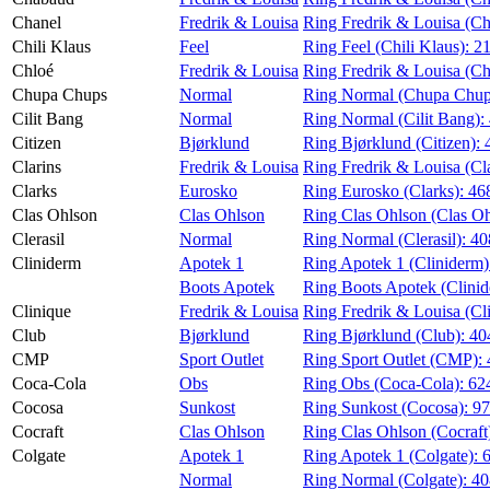
Chanel
Fredrik & Louisa
Ring Fredrik & Louisa (Ch
Chili Klaus
Feel
Ring Feel (Chili Klaus):
2
Chloé
Fredrik & Louisa
Ring Fredrik & Louisa (Ch
Chupa Chups
Normal
Ring Normal (Chupa Chup
Cilit Bang
Normal
Ring Normal (Cilit Bang):
Citizen
Bjørklund
Ring Bjørklund (Citizen):
Clarins
Fredrik & Louisa
Ring Fredrik & Louisa (Cl
Clarks
Eurosko
Ring Eurosko (Clarks):
46
Clas Ohlson
Clas Ohlson
Ring Clas Ohlson (Clas O
Clerasil
Normal
Ring Normal (Clerasil):
40
Cliniderm
Apotek 1
Ring Apotek 1 (Cliniderm
Boots Apotek
Ring Boots Apotek (Clini
Clinique
Fredrik & Louisa
Ring Fredrik & Louisa (Cl
Club
Bjørklund
Ring Bjørklund (Club):
40
CMP
Sport Outlet
Ring Sport Outlet (CMP):
Coca-Cola
Obs
Ring Obs (Coca-Cola):
62
Cocosa
Sunkost
Ring Sunkost (Cocosa):
9
Cocraft
Clas Ohlson
Ring Clas Ohlson (Cocraft
Colgate
Apotek 1
Ring Apotek 1 (Colgate):
Normal
Ring Normal (Colgate):
40