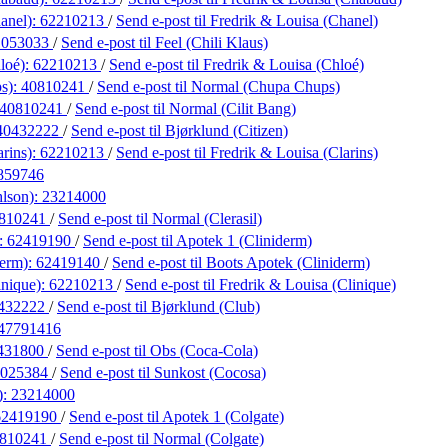
anel):
62210213
/
Send e-post
til Fredrik & Louisa (Chanel)
1053033
/
Send e-post
til Feel (Chili Klaus)
loé):
62210213
/
Send e-post
til Fredrik & Louisa (Chloé)
s):
40810241
/
Send e-post
til Normal (Chupa Chups)
40810241
/
Send e-post
til Normal (Cilit Bang)
40432222
/
Send e-post
til Bjørklund (Citizen)
arins):
62210213
/
Send e-post
til Fredrik & Louisa (Clarins)
859746
hlson):
23214000
810241
/
Send e-post
til Normal (Clerasil)
):
62419190
/
Send e-post
til Apotek 1 (Cliniderm)
derm):
62419140
/
Send e-post
til Boots Apotek (Cliniderm)
inique):
62210213
/
Send e-post
til Fredrik & Louisa (Clinique)
432222
/
Send e-post
til Bjørklund (Club)
47791416
431800
/
Send e-post
til Obs (Coca-Cola)
7025384
/
Send e-post
til Sunkost (Cocosa)
):
23214000
62419190
/
Send e-post
til Apotek 1 (Colgate)
810241
/
Send e-post
til Normal (Colgate)