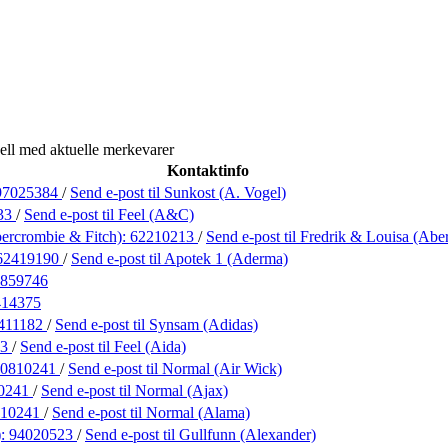
ell med aktuelle merkevarer
Kontaktinfo
97025384
/
Send e-post
til Sunkost (A. Vogel)
33
/
Send e-post
til Feel (A&C)
bercrombie & Fitch):
62210213
/
Send e-post
til Fredrik & Louisa (Abe
62419190
/
Send e-post
til Apotek 1 (Aderma)
859746
414375
411182
/
Send e-post
til Synsam (Adidas)
33
/
Send e-post
til Feel (Aida)
40810241
/
Send e-post
til Normal (Air Wick)
0241
/
Send e-post
til Normal (Ajax)
810241
/
Send e-post
til Normal (Alama)
):
94020523
/
Send e-post
til Gullfunn (Alexander)