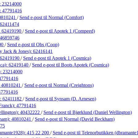
:
23214000
):
47791416
0810241
/
Send e-post
til Normal (Comfort)
62411474
:
62419190
/
Send e-post
til Apotek 1 (Compeed)
46859746
00
/
Send e-post
til Obs (Coop)
y Jack & Jones):
62416141
62419190
/
Send e-post
til Apotek 1 (Cosmica)
ca):
62419140
/
Send e-post
til Boots Apotek (Cosmica)
):
23214000
47791416
:
40810241
/
Send e-post
til Normal (Creightons)
47791416
):
62411182
/
Send e-post
til Synsam (D. Arnesen)
 Franck):
47791416
llington):
40432222
/
Send e-post
til Bjørklund (Daniel Wellington)
ham):
40810241
/
Send e-post
til Normal (David Beckham)
75
ramante1928):
415 22 200
/
Send e-post
til Telenorbutikken (dbramante