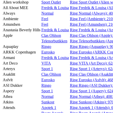
Alien workshop
Sport Outlet
Ring Sport Outlet (Alien 
Magasin
All About MEE
Fredrik & Louisa
Ring Fredrik & Louisa (A
Always
Normal
Ring Normal (Always):
40
Gavekort
Ambiente
Feel
Ring Feel (Ambiente):
21
Finn frem
Amundsen
Feel
Ring Feel (Amundsen):
21
Anastasia Beverly Hills
Fredrik & Louisa
Ring Fredrik & Louisa (Ana
Apple
Clas Ohlson
Ring Clas Ohlson (Apple)
Telenorbutikken
Ring Telenorbutikken (Ap
Aquaplay
Ringo
Ring Ringo (Aquaplay):
9
ARKK Copenhagen
Eurosko
Ring Eurosko (ARKK Co
Armani
Fredrik & Louisa
Ring Fredrik & Louisa (A
Art Deco
VITA
Ring VITA (Art Deco):
62
Arteryx
Sport 1
Ring Sport 1 (Arteryx):
62
Asaklitt
Clas Ohlson
Ring Clas Ohlson (Asaklitt
Asfvlt
Eurosko
Ring Eurosko (Asfvlt):
46
ASI Dukker
Ringo
Ring Ringo (ASI Dukker)
Aspery
Sport 1
Ring Sport 1 (Aspery):
62
Athea
Normal
Ring Normal (Athea):
408
Atkins
Sunkost
Ring Sunkost (Atkins):
97
Attends
Apotek 1
Ring Apotek 1 (Attends):