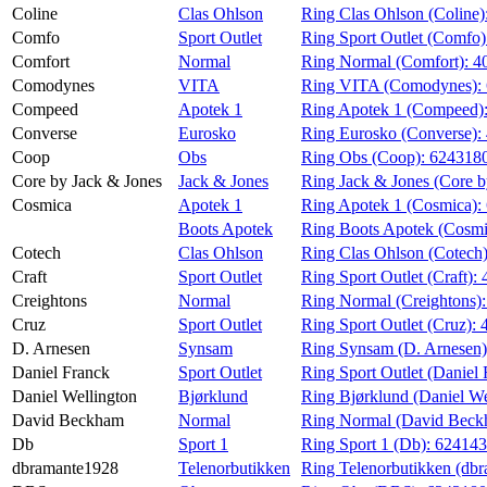
Coline
Clas Ohlson
Ring Clas Ohlson (Coline)
Comfo
Sport Outlet
Ring Sport Outlet (Comfo
Comfort
Normal
Ring Normal (Comfort):
4
Comodynes
VITA
Ring VITA (Comodynes):
Compeed
Apotek 1
Ring Apotek 1 (Compeed)
Converse
Eurosko
Ring Eurosko (Converse):
Coop
Obs
Ring Obs (Coop):
624318
Core by Jack & Jones
Jack & Jones
Ring Jack & Jones (Core b
Cosmica
Apotek 1
Ring Apotek 1 (Cosmica):
Boots Apotek
Ring Boots Apotek (Cosmi
Cotech
Clas Ohlson
Ring Clas Ohlson (Cotech
Craft
Sport Outlet
Ring Sport Outlet (Craft):
Creightons
Normal
Ring Normal (Creightons)
Cruz
Sport Outlet
Ring Sport Outlet (Cruz):
D. Arnesen
Synsam
Ring Synsam (D. Arnesen
Daniel Franck
Sport Outlet
Ring Sport Outlet (Daniel
Daniel Wellington
Bjørklund
Ring Bjørklund (Daniel We
David Beckham
Normal
Ring Normal (David Beck
Db
Sport 1
Ring Sport 1 (Db):
624143
dbramante1928
Telenorbutikken
Ring Telenorbutikken (db