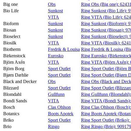
Big one
Obs
Ring Obs (Big one):
6243
Bio Life
Sunkost
Ring Sunkost (Bio Life):
9
VITA
Ring VITA (Bio Life):
624
Bioform
Sunkost
Ring Sunkost (Bioform):
9
Biosan
Sunkost
Ring Sunkost (Biosan):
97
Bioselect
Sunkost
Ring Sunkost (Bioselect):
Biosilk
VITA
Ring VITA (Biosilk):
6241
Biotherm
Fredrik & Louisa
Ring Fredrik & Louisa (Bi
Birkenstock
Eurosko
Ring Eurosko (Birkenstoc
Björn Axén
VITA
Ring VITA (Björn Axén):
Björn Borg
Sport Outlet
Ring Sport Outlet (Björn 
Bjørn Dæhlie
Sport Outlet
Ring Sport Outlet (Bjørn 
Black and Decker
Obs
Ring Obs (Black and Deck
Blizzard
Sport Outlet
Ring Sport Outlet (Blizzar
Blomdahl
Gullfunn
Ring Gullfunn (Blomdahl)
Bondi Sands
VITA
Ring VITA (Bondi Sands)
Bosch
Clas Ohlson
Ring Clas Ohlson (Bosch)
Botanics
Boots Apotek
Ring Boots Apotek (Botan
Briko
Sport Outlet
Ring Sport Outlet (Briko):
Brio
Ringo
Ring Ringo (Brio):
90917