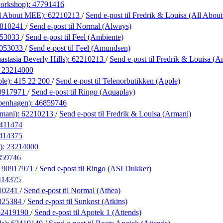
workshop):
47791416
ll About MEE):
62210213
/
Send e-post
til Fredrik & Louisa (All Abo
810241
/
Send e-post
til Normal (Always)
053033
/
Send e-post
til Feel (Ambiente)
053033
/
Send e-post
til Feel (Amundsen)
stasia Beverly Hills):
62210213
/
Send e-post
til Fredrik & Louisa (A
:
23214000
ple):
415 22 200
/
Send e-post
til Telenorbutikken (Apple)
0917971
/
Send e-post
til Ringo (Aquaplay)
penhagen):
46859746
rmani):
62210213
/
Send e-post
til Fredrik & Louisa (Armani)
411474
414375
):
23214000
859746
:
90917971
/
Send e-post
til Ringo (ASI Dukker)
414375
10241
/
Send e-post
til Normal (Athea)
025384
/
Send e-post
til Sunkost (Atkins)
62419190
/
Send e-post
til Apotek 1 (Attends)