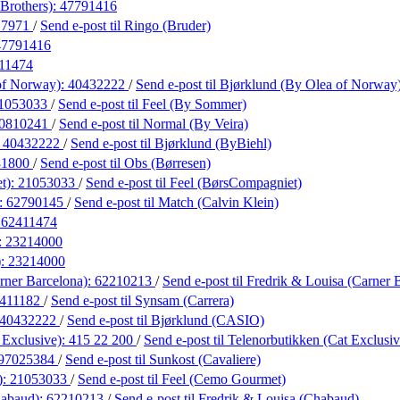
 Brothers):
47791416
17971
/
Send e-post
til Ringo (Bruder)
47791416
11474
of Norway):
40432222
/
Send e-post
til Bjørklund (By Olea of Norway
1053033
/
Send e-post
til Feel (By Sommer)
0810241
/
Send e-post
til Normal (By Veira)
:
40432222
/
Send e-post
til Bjørklund (ByBiehl)
31800
/
Send e-post
til Obs (Børresen)
t):
21053033
/
Send e-post
til Feel (BørsCompagniet)
):
62790145
/
Send e-post
til Match (Calvin Klein)
:
62411474
:
23214000
):
23214000
rner Barcelona):
62210213
/
Send e-post
til Fredrik & Louisa (Carner 
411182
/
Send e-post
til Synsam (Carrera)
40432222
/
Send e-post
til Bjørklund (CASIO)
 Exclusive):
415 22 200
/
Send e-post
til Telenorbutikken (Cat Exclusiv
97025384
/
Send e-post
til Sunkost (Cavaliere)
):
21053033
/
Send e-post
til Feel (Cemo Gourmet)
habaud):
62210213
/
Send e-post
til Fredrik & Louisa (Chabaud)