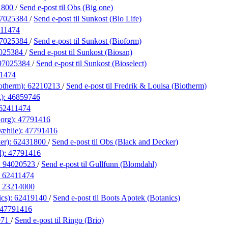
1800
/
Send e-post
til Obs (Big one)
7025384
/
Send e-post
til Sunkost (Bio Life)
11474
7025384
/
Send e-post
til Sunkost (Bioform)
025384
/
Send e-post
til Sunkost (Biosan)
97025384
/
Send e-post
til Sunkost (Bioselect)
1474
otherm):
62210213
/
Send e-post
til Fredrik & Louisa (Biotherm)
k):
46859746
62411474
Borg):
47791416
Dæhlie):
47791416
er):
62431800
/
Send e-post
til Obs (Black and Decker)
d):
47791416
:
94020523
/
Send e-post
til Gullfunn (Blomdahl)
:
62411474
:
23214000
ics):
62419140
/
Send e-post
til Boots Apotek (Botanics)
47791416
971
/
Send e-post
til Ringo (Brio)