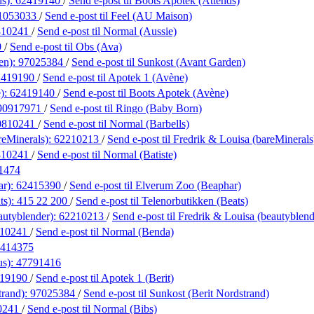
ds):
62419140
/
Send e-post
til Boots Apotek (Attends)
1053033
/
Send e-post
til Feel (AU Maison)
810241
/
Send e-post
til Normal (Aussie)
0
/
Send e-post
til Obs (Ava)
en):
97025384
/
Send e-post
til Sunkost (Avant Garden)
2419190
/
Send e-post
til Apotek 1 (Avène)
):
62419140
/
Send e-post
til Boots Apotek (Avène)
90917971
/
Send e-post
til Ringo (Baby Born)
0810241
/
Send e-post
til Normal (Barbells)
reMinerals):
62210213
/
Send e-post
til Fredrik & Louisa (bareMinerals
810241
/
Send e-post
til Normal (Batiste)
1474
ar):
62415390
/
Send e-post
til Elverum Zoo (Beaphar)
ts):
415 22 200
/
Send e-post
til Telenorbutikken (Beats)
autyblender):
62210213
/
Send e-post
til Fredrik & Louisa (beautyblend
810241
/
Send e-post
til Normal (Benda)
414375
us):
47791416
419190
/
Send e-post
til Apotek 1 (Berit)
trand):
97025384
/
Send e-post
til Sunkost (Berit Nordstrand)
0241
/
Send e-post
til Normal (Bibs)