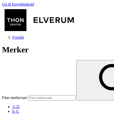
Gå til hovedinnhold
Forside
Merker
Butikker
Mat og drikke
Finn merkevare
Aktiviteter
A-D
E-G