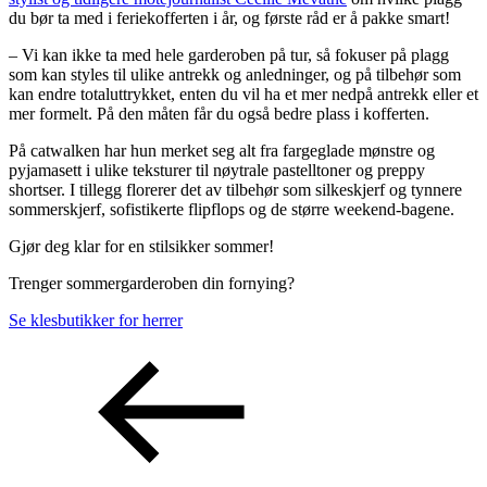
du bør ta med i feriekofferten i år, og første råd er å pakke smart!
– Vi kan ikke ta med hele garderoben på tur, så fokuser på plagg
som kan styles til ulike antrekk og anledninger, og på tilbehør som
kan endre totaluttrykket, enten du vil ha et mer nedpå antrekk eller et
mer formelt. På den måten får du også bedre plass i kofferten.
På catwalken har hun merket seg alt fra fargeglade mønstre og
pyjamasett i ulike teksturer til nøytrale pastelltoner og preppy
shortser. I tillegg florerer det av tilbehør som silkeskjerf og tynnere
sommerskjerf, sofistikerte flipflops og de større weekend-bagene.
Gjør deg klar for en stilsikker sommer!
Trenger sommergarderoben din fornying?
Se klesbutikker for herrer