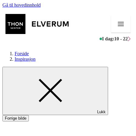
Gå til hovedinnhold
I dag:
10 - 22
Forside
Inspirasjon
Butikker
Mat og drikke
Aktiviteter
Lukk
Tilbud
Forrige bilde
Merker