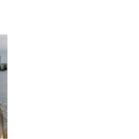
Inspirasjon
Søk
Åpningstider
Praktisk informasjon
Ledige stillinger
Magasin
Gavekort
Finn frem