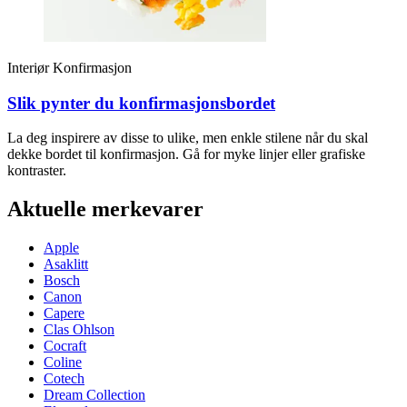
Interiør
Konfirmasjon
Slik pynter du konfirmasjonsbordet
La deg inspirere av disse to ulike, men enkle stilene når du skal
dekke bordet til konfirmasjon. Gå for myke linjer eller grafiske
kontraster.
Aktuelle merkevarer
Apple
Asaklitt
Bosch
Canon
Capere
Clas Ohlson
Cocraft
Coline
Cotech
Dream Collection