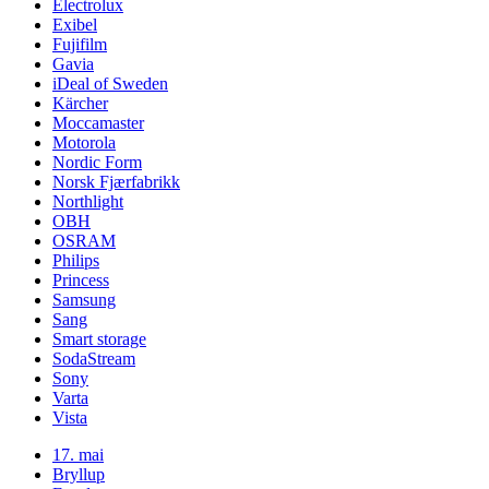
Electrolux
Exibel
Fujifilm
Gavia
iDeal of Sweden
Kärcher
Moccamaster
Motorola
Nordic Form
Norsk Fjærfabrikk
Northlight
OBH
OSRAM
Philips
Princess
Samsung
Sang
Smart storage
SodaStream
Sony
Varta
Vista
17. mai
Bryllup