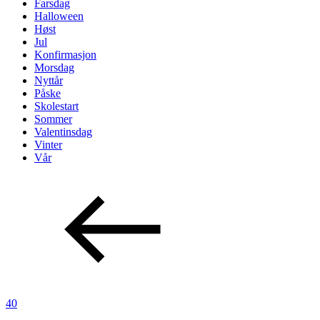
Farsdag
Halloween
Høst
Jul
Konfirmasjon
Morsdag
Nyttår
Påske
Skolestart
Sommer
Valentinsdag
Vinter
Vår
40