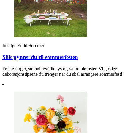
Inspirasjon
Søk
Interiør
Fritid
Sommer
Åpningstider
Slik pynter du til sommerfesten
Praktisk informasjon
Friske farger, stemningsfulle lys og vakre blomster. Vi gir deg
dekorasjonstipsene du trenger når du skal arrangere sommerfest!
Ledige stillinger
Magasin
Gavekort
Finn frem