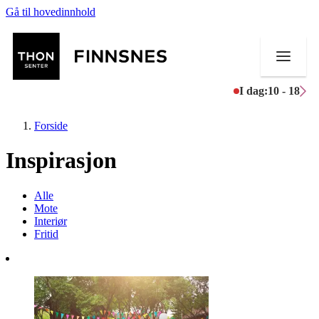
Gå til hovedinnhold
I dag:
10 - 18
Forside
Inspirasjon
Butikker
Alle
Mote
Mat og drikke
Interiør
Fritid
Aktiviteter
Tilbud
Merker