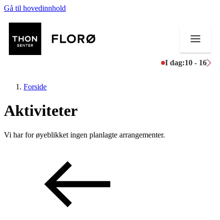
Gå til hovedinnhold
I dag:
10 - 16
Forside
Aktiviteter
Butikker
Vi har for øyeblikket ingen planlagte arrangementer.
Mat og drikke
Helse
Aktiviteter
Tilbud