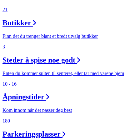
Inspirasjon
21
Butikker
Søk
Finn det du trenger blant et bredt utvalg butikker
3
Steder å spise noe godt
Åpningstider
Praktisk informasjon
Enten du kommer sulten til senteret, eller tar med varene hjem
Ledige stillinger
10 - 16
Magasin
Åpningstider
Gavekort
Kom innom når det passer deg best
Finn frem
180
Parkeringsplasser