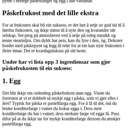
pynte i herlege pastellfarger og egg i alle variantar.
Påskefrukost med det lille ekstra
For at frukosten skal bli ein suksess, er det lurt å setje av god tid til å
førebu frukosten, og ikkje minst til å nyte den og kvarandre sitt
selskap. Set preg på atmosfæren ved å setje på roleg musikk og
tenne stearinljos. Om dykk har peis, kan du fyre i den, òg. Dekorer
bordet med påskepynt og legg til rette for at ein kan nyte frukosten i
fleire timar. Det er kvardagsluksus på sitt beste.
Under har vi lista opp 3 ingrediensar som gjer
påskefrukosten til ein suksess:
1. Egg
Det blir ikkje ein ordentleg påskefrukost utan egg. Visste du
forresten at vi et dobbelt så mykje egg i påska, som vi gjer elles i
året? Typisk for påska er pastellfarga egg. For å få til det, må du
bruke konditorfarge i vatnet du kokar egga i. Dess meir
konditorfarge du har i vatnet, dess sterkare farge vil egga få. Pass
difor på at du ikkje tar for mykje konditorfarge dersom du ønskjer
pastellfarga egg.