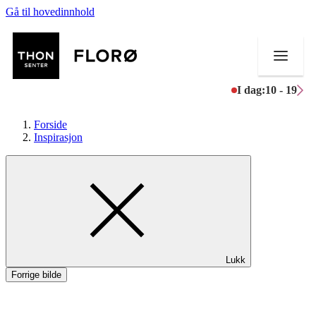
Gå til hovedinnhold
I dag:
10 - 19
Forside
Inspirasjon
Butikker
Mat og drikke
Helse
Lukk
Aktiviteter
Forrige bilde
Tilbud