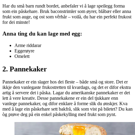
Har du små barn rundt bordet, anbefaler vi å lage speilegg forma
som ein påskehare. Bruk baconstrimler som øyrer, blåbær eller anna
frukt som auge, og ost som vêrhår – voilà, du har ein perfekt frukost
for dei minste!
Anna ting du kan lage med egg:
Arme riddarar
Eggerøyre
Omelett
2. Pannekaker
Pannekaker er ein slager hos dei fleste – både små og store. Det er
ikkje den vanlegaste frukostretten til kvardags, og det er difor ekstra
artig å servere det i påska. Lagar du amerikanske pannekaker er det
lett å vere kreativ. Desse pannekakene er ein del tjukkare enn
vanlege pannekaker, og difor enklare å forme slik du ønskjer. Kva
med å lage ein påskehare sett bakfrå, slik som vist på biletet? Du kan
òg prøve deg på ein enkel påskekylling med frukt som pynt.