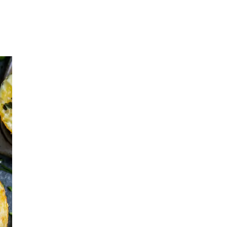
Inspirasjon
Søk
Åpningstider
Praktisk informasjon
Ledige stillinger
Magasin
Gavekort
Finn frem