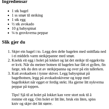
Ingrediensar
1 stk bagel
1 ss smør til steiking
1 stk egg
½ stk avokado
10 g babyspinat
¼ ts grovkverna peppar
Slik gjer du
Skjer ein bagel i to. Legg den delte bagelen med snittflata ned
i ei middels varm steikjepanne med smør.
Knekk eit egg i holet på lokket og lat det steikje til eggekvita
er kvit. Når du meiner botnen til bagelen har fått ei gyllen, fin
farge, tek du den ut av steikjepanna og over på ein tallerken.
Kutt avokadoen i tynne skiver. Legg babyspinat på
bagelbotnen, legg på avokadoskivene og topp med
bagellokket når egget er ferdig stekt. Ha gjerne litt nykverna
peppar på toppen.
Tips! Sjå til at holet på lokket kan vere stort nok til å
romme eit egg. Om holet er litt lite, bruk ein liten, spiss
kniv og skjer det litt større.