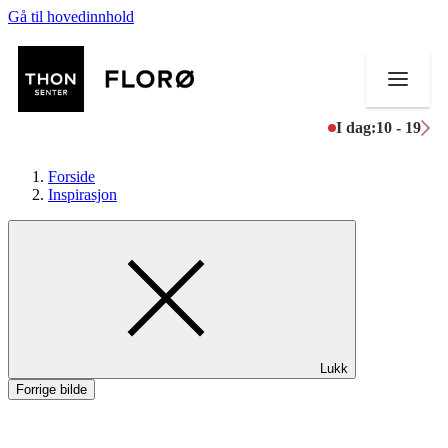
Gå til hovedinnhold
I dag:
10 - 19
Forside
Inspirasjon
Butikker
Mat og drikke
Helse
Lukk
Aktiviteter
Forrige bilde
Tilbud