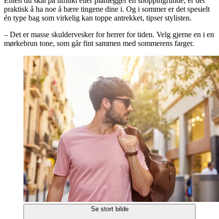
Enten du skal på utflukt eller planlegger en shoppingrunde, er det
praktisk å ha noe å bære tingene dine i. Og i sommer er det spesielt
én type bag som virkelig kan toppe antrekket, tipser stylisten.
– Det er masse skuldervesker for herrer for tiden. Velg gjerne en i en
mørkebrun tone, som går fint sammen med sommerens farger.
Se stort bilde