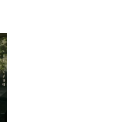
Inspirasjon
Søk
Åpningstider
Praktisk informasjon
Ledige stillinger
Magasin
Gavekort
Finn frem