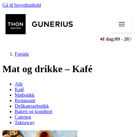
Gå til hovedinnhold
I dag:
09 - 20
Forside
Mat og drikke – Kafé
Butikker
Alle
Kafé
Mat og drikke
Matbutikk
Restaurant
Delikatessebutikk
Helse
Bakeri og konditori
Catering
Aktiviteter
Takeaway
Tilbud