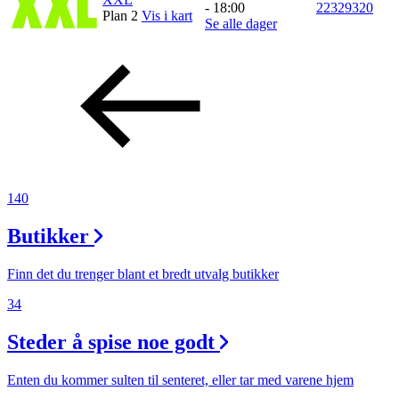
- 18:00
22329320
Plan 2
Vis i kart
Inspirasjon
Se alle dager
Søk
Åpningstider
140
Praktisk informasjon
Butikker
Ledige stillinger
Magasin
Finn det du trenger blant et bredt utvalg butikker
Gavekort
34
Finn frem
Steder å spise noe godt
Enten du kommer sulten til senteret, eller tar med varene hjem