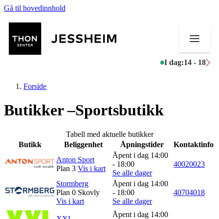
Gå til hovedinnhold
I dag:
14 - 18
Forside
Butikker –Sportsbutikk
Butikker
Tabell med aktuelle butikker
Butikk
Beliggenhet
Åpningstider
Kontaktinfo
Mat og drikke
Åpent i dag 14:00
Anton Sport
- 18:00
40020023
Plan 3
Vis i kart
Helse
Se alle dager
Stormberg
Åpent i dag 14:00
Aktiviteter
Plan 0 Skovly
- 18:00
40704018
Vis i kart
Se alle dager
Tilbud
Åpent i dag 14:00
XXL