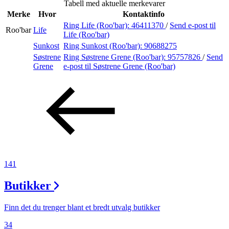
Tabell med aktuelle merkevarer
Inspirasjon
Merke
Hvor
Kontaktinfo
Ring Life (Roo'bar):
46411370
/
Send e-post
til
Roo'bar
Life
Life (Roo'bar)
Sunkost
Ring Sunkost (Roo'bar):
90688275
Søk
Søstrene
Ring Søstrene Grene (Roo'bar):
95757826
/
Send
Grene
e-post
til Søstrene Grene (Roo'bar)
Åpningstider
Praktisk informasjon
Ledige stillinger
Magasin
141
Gavekort
Butikker
Finn frem
Finn det du trenger blant et bredt utvalg butikker
34