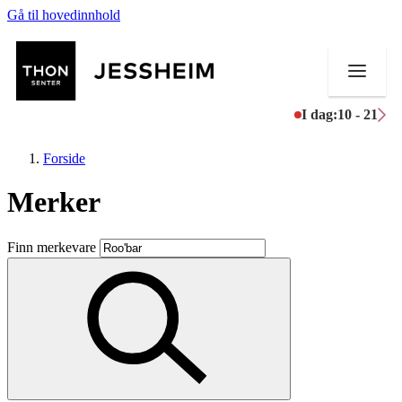
Gå til hovedinnhold
I dag:
10 - 21
Forside
Merker
Butikker
Finn merkevare
Mat og drikke
Helse
Aktiviteter
Tilbud