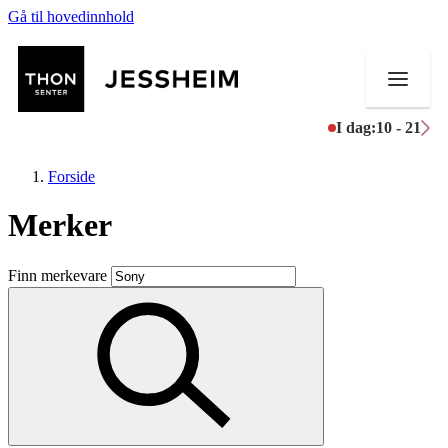
Gå til hovedinnhold
I dag:
10 - 21
Forside
Merker
Butikker
Finn merkevare
Mat og drikke
Helse
Aktiviteter
Tilbud