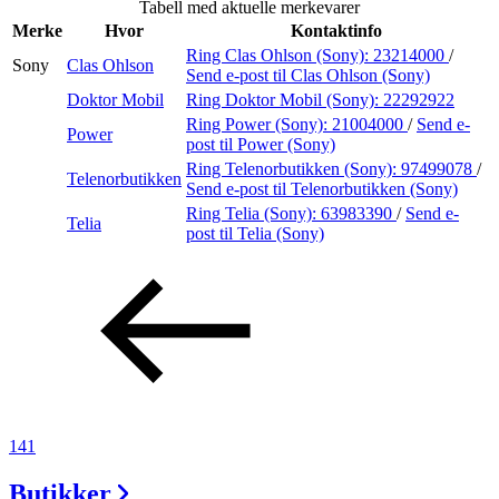
Tabell med aktuelle merkevarer
Inspirasjon
Merke
Hvor
Kontaktinfo
Ring Clas Ohlson (Sony):
23214000
/
Sony
Clas Ohlson
Send e-post
til Clas Ohlson (Sony)
Doktor Mobil
Ring Doktor Mobil (Sony):
22292922
Søk
Ring Power (Sony):
21004000
/
Send e-
Power
post
til Power (Sony)
Ring Telenorbutikken (Sony):
97499078
/
Telenorbutikken
Send e-post
til Telenorbutikken (Sony)
Åpningstider
Ring Telia (Sony):
63983390
/
Send e-
Telia
post
til Telia (Sony)
Praktisk informasjon
Ledige stillinger
Magasin
Gavekort
Finn frem
141
Butikker