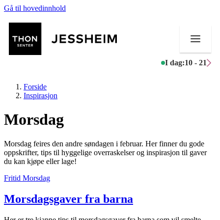
Gå til hovedinnhold
I dag:
10 - 21
Forside
Inspirasjon
Morsdag
Butikker
Morsdag feires den andre søndagen i februar. Her finner du gode
Mat og drikke
oppskrifter, tips til hyggelige overraskelser og inspirasjon til gaver
du kan kjøpe eller lage!
Helse
Fritid
Morsdag
Aktiviteter
Morsdagsgaver fra barna
Tilbud
Her er tre kjappe tips til morsdagsgaver fra barna som vil smelte