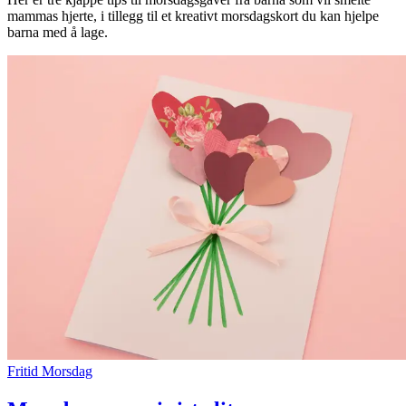
mammas hjerte, i tillegg til et kreativt morsdagskort du kan hjelpe
Inspirasjon
barna med å lage.
Søk
Åpningstider
Praktisk informasjon
Ledige stillinger
Magasin
Gavekort
Finn frem
Fritid
Morsdag