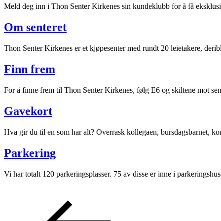
Meld deg inn i Thon Senter Kirkenes sin kundeklubb for å få eksklus
Aktiviteter
Om senteret
Tilbud
Thon Senter Kirkenes er et kjøpesenter med rundt 20 leietakere, derib
Finn frem
Inspirasjon
For å finne frem til Thon Senter Kirkenes, følg E6 og skiltene mot sen
Gavekort
Søk
Hva gir du til en som har alt? Overrask kollegaen, bursdagsbarnet, ko
Parkering
Vi har totalt 120 parkeringsplasser. 75 av disse er inne i parkeringshuse
Åpningstider
Praktisk informasjon
Ledige stillinger