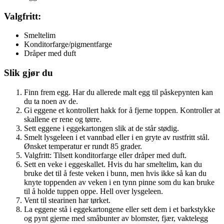
Valgfritt:
Smeltelim
Konditorfarge/pigmentfarge
Dråper med duft
Slik gjør du
Finn frem egg. Har du allerede malt egg til påskepynten kan
du ta noen av de.
Gi eggene et kontrollert hakk for å fjerne toppen. Kontroller at
skallene er rene og tørre.
Sett eggene i eggekartongen slik at de står stødig.
Smelt lysgeleen i et vannbad eller i en gryte av rustfritt stål.
Ønsket temperatur er rundt 85 grader.
Valgfritt: Tilsett konditorfarge eller dråper med duft.
Sett en veke i eggeskallet. Hvis du har smeltelim, kan du
bruke det til å feste veken i bunn, men hvis ikke så kan du
knyte toppenden av veken i en tynn pinne som du kan bruke
til å holde tuppen oppe. Hell over lysgeleen.
Vent til stearinen har tørket.
La eggene stå i eggekartongene eller sett dem i et barkstykke
og pynt gjerne med småbunter av blomster, fjær, vaktelegg