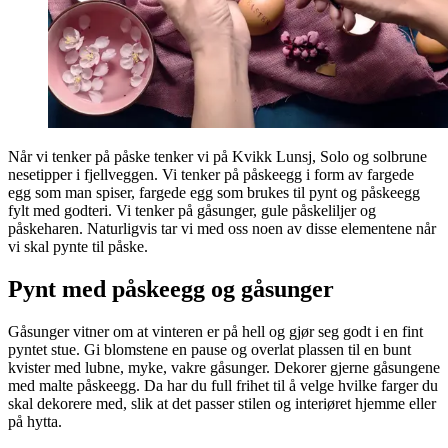
Når vi tenker på påske tenker vi på Kvikk Lunsj, Solo og solbrune
nesetipper i fjellveggen. Vi tenker på påskeegg i form av fargede
egg som man spiser, fargede egg som brukes til pynt og påskeegg
fylt med godteri. Vi tenker på gåsunger, gule påskeliljer og
påskeharen. Naturligvis tar vi med oss noen av disse elementene når
vi skal pynte til påske.
Pynt med påskeegg og gåsunger
Gåsunger vitner om at vinteren er på hell og gjør seg godt i en fint
pyntet stue. Gi blomstene en pause og overlat plassen til en bunt
kvister med lubne, myke, vakre gåsunger. Dekorer gjerne gåsungene
med malte påskeegg. Da har du full frihet til å velge hvilke farger du
skal dekorere med, slik at det passer stilen og interiøret hjemme eller
på hytta.