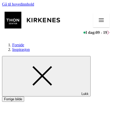
Gå til hovedinnhold
I dag:
09 - 19
Forside
Inspirasjon
Butikker
Mat og drikke
Helse
Lukk
Aktiviteter
Forrige bilde
Tilbud