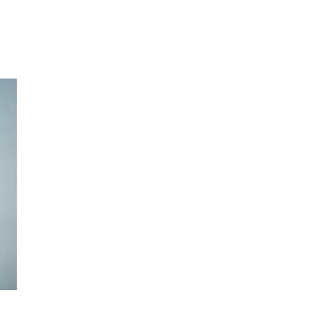
Inspirasjon
Søk
Åpningstider
Praktisk informasjon
Ledige stillinger
Magasin
Gavekort
Finn frem