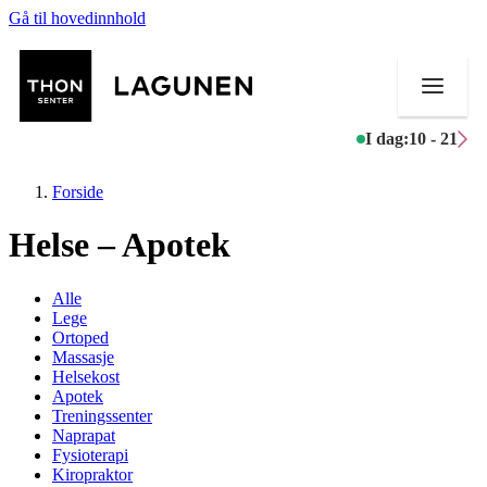
Gå til hovedinnhold
I dag:
10 - 21
Forside
Helse – Apotek
Butikker
Alle
Lege
Mat og drikke
Ortoped
Massasje
Helsekost
Helse
Apotek
Treningssenter
Aktiviteter
Naprapat
Fysioterapi
Tilbud
Kiropraktor