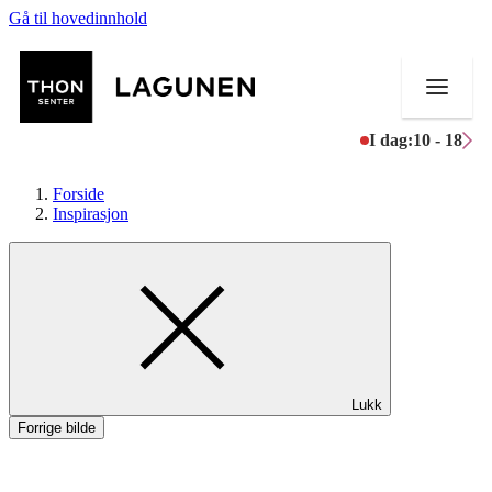
Gå til hovedinnhold
I dag:
10 - 18
Forside
Inspirasjon
Butikker
Mat og drikke
Helse
Lukk
Aktiviteter
Forrige bilde
Tilbud