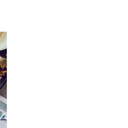
Inspirasjon
Søk
Åpningstider
Parkering
Praktisk informasjon
Ledige stillinger
Magasin
Gavekort
Finn frem