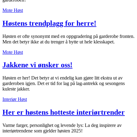
Inspirasjon
Mote
Høst
Høstens trendplagg for herre!
Søk
Høsten er ofte synonymt med en oppgradering på garderobe fronten.
Men det betyr ikke at du trenger å bytte ut hele klesskapet.
Mote
Høst
Åpningstider
Jakkene vi ønsker oss!
Parkering
Høsten er her! Det betyr at vi endelig kan gjøre litt ekstra ut av
Praktisk informasjon
garderoben igjen. Det er tid for lag på lag-antrekk og sesongens
kuleste jakker.
Ledige stillinger
Interiør
Høst
Magasin
Her er høstens hotteste interiørtrender
Gavekort
Varme farger, personlighet og levende lys: La deg inspirere av
Finn frem
interiørtrendene som gjelder høsten 2025!