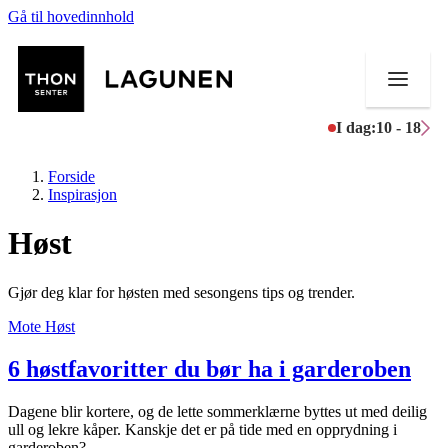
Gå til hovedinnhold
I dag:
10 - 18
Forside
Inspirasjon
Høst
Butikker
Gjør deg klar for høsten med sesongens tips og trender.
Mat og drikke
Mote
Høst
Helse
6 høstfavoritter du bør ha i garderoben
Aktiviteter
Dagene blir kortere, og de lette sommerklærne byttes ut med deilig
Tilbud
ull og lekre kåper. Kanskje det er på tide med en opprydning i
garderoben?