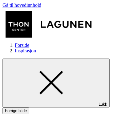
Gå til hovedinnhold
Forside
Inspirasjon
Butikker
Lukk
Mat og drikke
Forrige bilde
Helse