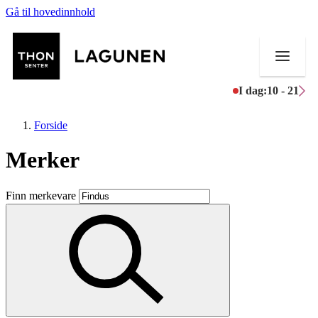
Gå til hovedinnhold
I dag:
10 - 21
Forside
Merker
Butikker
Finn merkevare
Mat og drikke
Helse
Aktiviteter
Tilbud