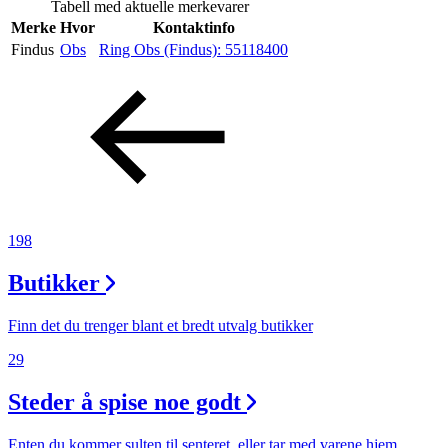
Tabell med aktuelle merkevarer
Inspirasjon
Merke
Hvor
Kontaktinfo
Findus
Obs
Ring Obs (Findus):
55118400
Søk
Åpningstider
Parkering
198
Praktisk informasjon
Butikker
Ledige stillinger
Finn det du trenger blant et bredt utvalg butikker
Magasin
29
Gavekort
Steder å spise noe godt
Finn frem
Enten du kommer sulten til senteret, eller tar med varene hjem