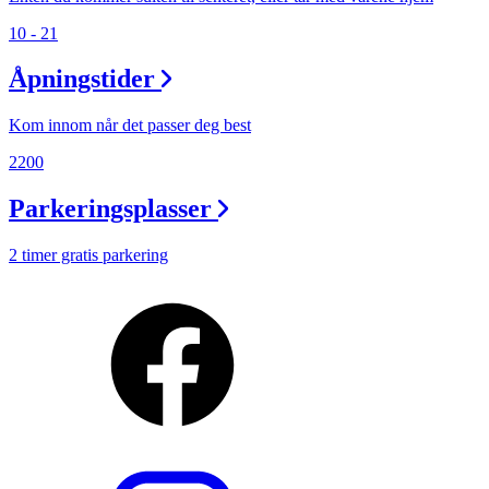
Personal Shopper
10 - 21
Åpningstider
Kom innom når det passer deg best
2200
Parkeringsplasser
2 timer gratis parkering