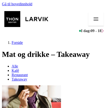
Gå til hovedinnhold
I dag:
09 - 18
Forside
Mat og drikke – Takeaway
Butikker
Alle
Kafé
Mat og drikke
Restaurant
Takeaway
Helse
Aktiviteter
Tilbud