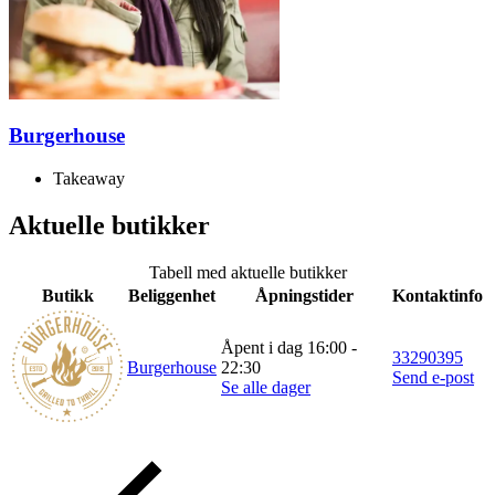
Merker
Inspirasjon
Burgerhouse
Søk
Takeaway
Aktuelle butikker
Åpningstider
Tabell med aktuelle butikker
Butikk
Beliggenhet
Åpningstider
Kontaktinfo
Praktisk informasjon
Ledige stillinger
Åpent i dag 16:00 -
33290395
Burgerhouse
22:30
Send e-post
Magasin
Se alle dager
Gavekort
Finn frem