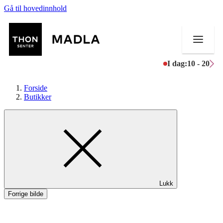
Gå til hovedinnhold
I dag:
10 - 20
Forside
Butikker
Butikker
Mat og drikke
Helse
Lukk
Aktiviteter
Forrige bilde
Tilbud