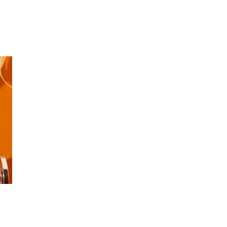
Inspirasjon
Søk
Åpningstider
Praktisk informasjon
Ledige stillinger
Magasin
Gavekort
Finn frem