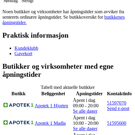
Søndag
Stengt
Inspirasjon
Noen butikker og virksomheter har åpningstider som avviker fra
senterets ordinære åpningstider. Se butikkoversikt for
butikkenes
åpningstider.
Søk
Praktisk informasjon
Kundeklubb
Gavekort
Åpningstider
Butikker og virksomheter med egne
Praktisk informasjon
åpningstider
Ledige stillinger
Tabell med aktuelle butikker
Magasin
Butikk
Beliggenhet
Åpningstider
Kontaktinfo
Åpent i dag
Gavekort
51597070
Apotek 1 Hjorten
09:00 - 20:00
Send e-post
Se alle dager
Finn frem
Åpent i dag
Apotek 1 Madla
10:00 - 20:00
51595600
Se alle dager