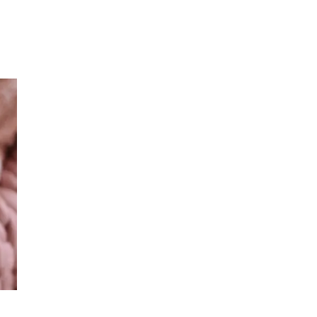
Inspirasjon
Søk
Åpningstider
Praktisk informasjon
Ledige stillinger
Magasin
Gavekort
Finn frem