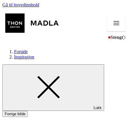
Gå til hovedinnhold
Stengt
Forside
Inspirasjon
Butikker
Mat og drikke
Helse
Lukk
Aktiviteter
Forrige bilde
Tilbud