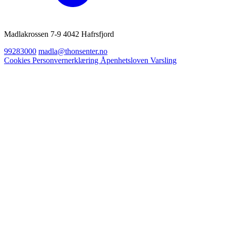
Madlakrossen 7-9 4042 Hafrsfjord
99283000
madla@thonsenter.no
Cookies
Personvernerklæring
Åpenhetsloven
Varsling