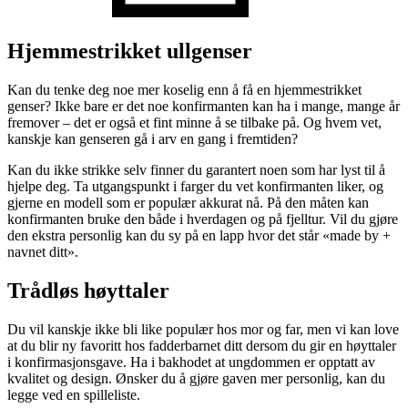
Hjemmestrikket ullgenser
Kan du tenke deg noe mer koselig enn å få en hjemmestrikket
genser? Ikke bare er det noe konfirmanten kan ha i mange, mange år
fremover – det er også et fint minne å se tilbake på. Og hvem vet,
kanskje kan genseren gå i arv en gang i fremtiden?
Kan du ikke strikke selv finner du garantert noen som har lyst til å
hjelpe deg. Ta utgangspunkt i farger du vet konfirmanten liker, og
gjerne en modell som er populær akkurat nå. På den måten kan
konfirmanten bruke den både i hverdagen og på fjelltur. Vil du gjøre
den ekstra personlig kan du sy på en lapp hvor det står «made by +
navnet ditt».
Trådløs høyttaler
Du vil kanskje ikke bli like populær hos mor og far, men vi kan love
at du blir ny favoritt hos fadderbarnet ditt dersom du gir en høyttaler
i konfirmasjonsgave. Ha i bakhodet at ungdommen er opptatt av
kvalitet og design. Ønsker du å gjøre gaven mer personlig, kan du
legge ved en spilleliste.