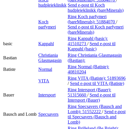
hudpleieklinikk
Send e-post
til Koch
hudpleieklinikk (bareMinerals)
Ring Koch parfymeri
Koch
(bareMinerals):
51884070
/
parfymeri
Send e-post
til Koch parfymeri
(bareMinerals)
Ring Kappahl (basic):
basic
Kappahl
41510273
/
Send e-post
til
Kappahl (basic)
Christiania
Ring Christiania Glasmagasin
Bastian
Glasmagasin
(Bastian):
Ring Normal (Batiste):
Batiste
Normal
40810204
Ring VITA (Batiste):
51893696
VITA
/
Send e-post
til VITA (Batiste)
Ring Intersport (Bauer):
Bauer
Intersport
51315660
/
Send e-post
til
Intersport (Bauer)
Ring Specsavers (Bausch and
Lomb):
51552222
/
Send e-post
Bausch and Lomb
Specsavers
til Specsavers (Bausch and
Lomb)
Ring Brilleland (Be Bright):