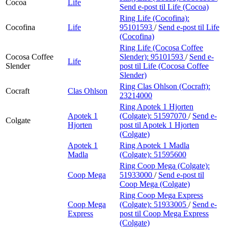
Cocoa
Life
Send e-post
til Life (Cocoa)
Ring Life (Cocofina):
Cocofina
Life
95101593
/
Send e-post
til Life
(Cocofina)
Ring Life (Cocosa Coffee
Cocosa Coffee
Slender):
95101593
/
Send e-
Life
Slender
post
til Life (Cocosa Coffee
Slender)
Ring Clas Ohlson (Cocraft):
Cocraft
Clas Ohlson
23214000
Ring Apotek 1 Hjorten
Apotek 1
(Colgate):
51597070
/
Send e-
Colgate
Hjorten
post
til Apotek 1 Hjorten
(Colgate)
Apotek 1
Ring Apotek 1 Madla
Madla
(Colgate):
51595600
Ring Coop Mega (Colgate):
Coop Mega
51933000
/
Send e-post
til
Coop Mega (Colgate)
Ring Coop Mega Express
Coop Mega
(Colgate):
51933005
/
Send e-
Express
post
til Coop Mega Express
(Colgate)