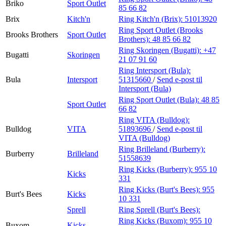
Briko
Sport Outlet
85 66 82
Brix
Kitch'n
Ring Kitch'n (Brix):
51013920
Ring Sport Outlet (Brooks
Brooks Brothers
Sport Outlet
Brothers):
48 85 66 82
Ring Skoringen (Bugatti):
+47
Bugatti
Skoringen
21 07 91 60
Ring Intersport (Bula):
Bula
Intersport
51315660
/
Send e-post
til
Intersport (Bula)
Ring Sport Outlet (Bula):
48 85
Sport Outlet
66 82
Ring VITA (Bulldog):
Bulldog
VITA
51893696
/
Send e-post
til
VITA (Bulldog)
Ring Brilleland (Burberry):
Burberry
Brilleland
51558639
Ring Kicks (Burberry):
955 10
Kicks
331
Ring Kicks (Burt's Bees):
955
Burt's Bees
Kicks
10 331
Sprell
Ring Sprell (Burt's Bees):
Ring Kicks (Buxom):
955 10
Buxom
Kicks