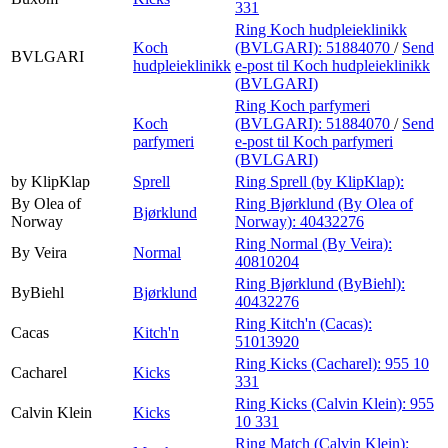
331
Ring Koch hudpleieklinikk
Koch
(BVLGARI):
51884070
/
Send
BVLGARI
hudpleieklinikk
e-post
til Koch hudpleieklinikk
(BVLGARI)
Ring Koch parfymeri
Koch
(BVLGARI):
51884070
/
Send
parfymeri
e-post
til Koch parfymeri
(BVLGARI)
by KlipKlap
Sprell
Ring Sprell (by KlipKlap):
By Olea of
Ring Bjørklund (By Olea of
Bjørklund
Norway
Norway):
40432276
Ring Normal (By Veira):
By Veira
Normal
40810204
Ring Bjørklund (ByBiehl):
ByBiehl
Bjørklund
40432276
Ring Kitch'n (Cacas):
Cacas
Kitch'n
51013920
Ring Kicks (Cacharel):
955 10
Cacharel
Kicks
331
Ring Kicks (Calvin Klein):
955
Calvin Klein
Kicks
10 331
Ring Match (Calvin Klein):