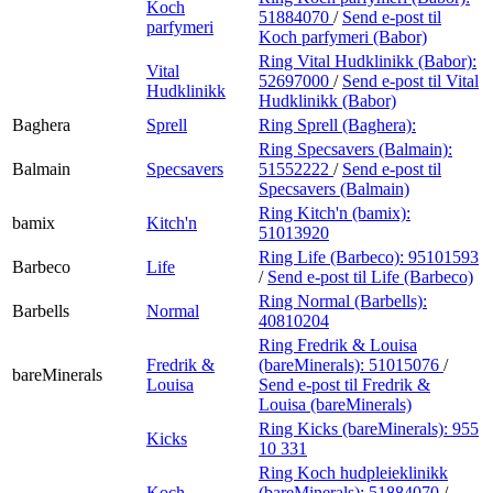
Koch
51884070
/
Send e-post
til
parfymeri
Koch parfymeri (Babor)
Ring Vital Hudklinikk (Babor):
Vital
52697000
/
Send e-post
til Vital
Hudklinikk
Hudklinikk (Babor)
Baghera
Sprell
Ring Sprell (Baghera):
Ring Specsavers (Balmain):
Balmain
Specsavers
51552222
/
Send e-post
til
Specsavers (Balmain)
Ring Kitch'n (bamix):
bamix
Kitch'n
51013920
Ring Life (Barbeco):
95101593
Barbeco
Life
/
Send e-post
til Life (Barbeco)
Ring Normal (Barbells):
Barbells
Normal
40810204
Ring Fredrik & Louisa
Fredrik &
(bareMinerals):
51015076
/
bareMinerals
Louisa
Send e-post
til Fredrik &
Louisa (bareMinerals)
Ring Kicks (bareMinerals):
955
Kicks
10 331
Ring Koch hudpleieklinikk
Koch
(bareMinerals):
51884070
/