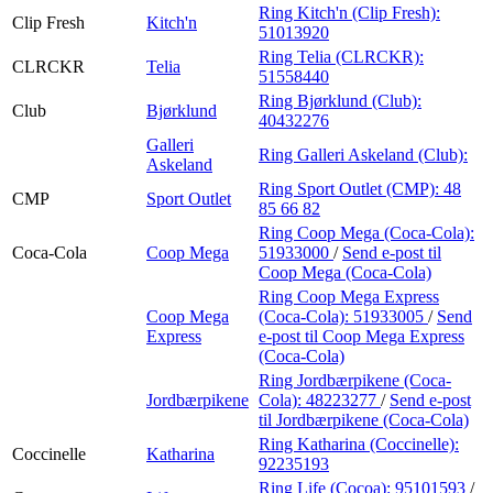
Ring Kitch'n (Clip Fresh):
Clip Fresh
Kitch'n
51013920
Ring Telia (CLRCKR):
CLRCKR
Telia
51558440
Ring Bjørklund (Club):
Club
Bjørklund
40432276
Galleri
Ring Galleri Askeland (Club):
Askeland
Ring Sport Outlet (CMP):
48
CMP
Sport Outlet
85 66 82
Ring Coop Mega (Coca-Cola):
Coca-Cola
Coop Mega
51933000
/
Send e-post
til
Coop Mega (Coca-Cola)
Ring Coop Mega Express
Coop Mega
(Coca-Cola):
51933005
/
Send
Express
e-post
til Coop Mega Express
(Coca-Cola)
Ring Jordbærpikene (Coca-
Jordbærpikene
Cola):
48223277
/
Send e-post
til Jordbærpikene (Coca-Cola)
Ring Katharina (Coccinelle):
Coccinelle
Katharina
92235193
Ring Life (Cocoa):
95101593
/