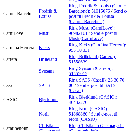
Ring Fredrik & Louisa (Carner
Fredrik &
Barcelona):
51015076
/
Send e-
Carner Barcelona
Louisa
post
til Fredrik & Louisa
(Carner Barcelona)
Ring Musti (CarniLove):
CarniLove
Musti
90982161
/
Send e-post
til
Musti (CarniLove)
Ring Kicks (Carolina Herrera):
Carolina Herrera
Kicks
955 10 331
Ring Brilleland (Carrera):
Carrera
Brilleland
51558639
Ring Synsam (Carrera):
Synsam
51552012
Ring SATS (Casall):
23 30 70
Casall
SATS
00
/
Send e-post
til SATS
(Casall)
Ring Bjørklund (CASIO):
CASIO
Bjørklund
40432276
Ring Norli (CASIO):
Norli
51868860
/
Send e-post
til
Norli (CASIO)
Christiania
Ring Christiania Glasmagasin
Cathrineholm
Glasmagasin
(Cathrineholm):