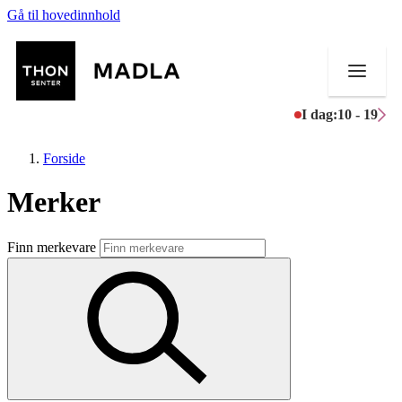
Gå til hovedinnhold
I dag:
10 - 19
Forside
Merker
Butikker
Finn merkevare
Mat og drikke
Helse
Aktiviteter
Tilbud