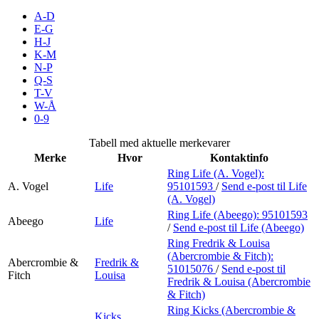
Inspirasjon
A-D
E-G
H-J
K-M
N-P
Søk
Q-S
T-V
W-Å
0-9
Åpningstider
Tabell med aktuelle merkevarer
Merke
Hvor
Kontaktinfo
Praktisk informasjon
Ring Life (A. Vogel):
A. Vogel
Life
95101593
/
Send e-post
til Life
Ledige stillinger
(A. Vogel)
Magasin
Ring Life (Abeego):
95101593
Abeego
Life
/
Send e-post
til Life (Abeego)
Gavekort
Ring Fredrik & Louisa
(Abercrombie & Fitch):
Abercrombie &
Fredrik &
Finn frem
51015076
/
Send e-post
til
Fitch
Louisa
Fredrik & Louisa (Abercrombie
& Fitch)
Ring Kicks (Abercrombie &
Kicks