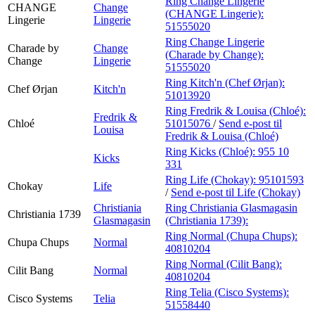
Ring Change Lingerie
CHANGE
Change
(CHANGE Lingerie):
Lingerie
Lingerie
51555020
Ring Change Lingerie
Charade by
Change
(Charade by Change):
Change
Lingerie
51555020
Ring Kitch'n (Chef Ørjan):
Chef Ørjan
Kitch'n
51013920
Ring Fredrik & Louisa (Chloé):
Fredrik &
Chloé
51015076
/
Send e-post
til
Louisa
Fredrik & Louisa (Chloé)
Ring Kicks (Chloé):
955 10
Kicks
331
Ring Life (Chokay):
95101593
Chokay
Life
/
Send e-post
til Life (Chokay)
Christiania
Ring Christiania Glasmagasin
Christiania 1739
Glasmagasin
(Christiania 1739):
Ring Normal (Chupa Chups):
Chupa Chups
Normal
40810204
Ring Normal (Cilit Bang):
Cilit Bang
Normal
40810204
Ring Telia (Cisco Systems):
Cisco Systems
Telia
51558440