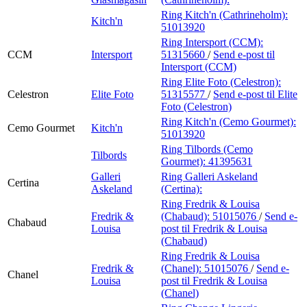
Ring Kitch'n (Cathrineholm):
Kitch'n
51013920
Ring Intersport (CCM):
CCM
Intersport
51315660
/
Send e-post
til
Intersport (CCM)
Ring Elite Foto (Celestron):
Celestron
Elite Foto
51315577
/
Send e-post
til Elite
Foto (Celestron)
Ring Kitch'n (Cemo Gourmet):
Cemo Gourmet
Kitch'n
51013920
Ring Tilbords (Cemo
Tilbords
Gourmet):
41395631
Galleri
Ring Galleri Askeland
Certina
Askeland
(Certina):
Ring Fredrik & Louisa
Fredrik &
(Chabaud):
51015076
/
Send e-
Chabaud
Louisa
post
til Fredrik & Louisa
(Chabaud)
Ring Fredrik & Louisa
Fredrik &
(Chanel):
51015076
/
Send e-
Chanel
Louisa
post
til Fredrik & Louisa
(Chanel)