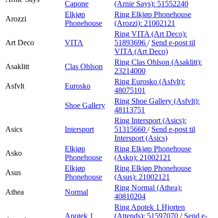
Capone
(Arnie Says):
51552240
Elkjøp
Ring Elkjøp Phonehouse
Arozzi
Phonehouse
(Arozzi):
21002121
Ring VITA (Art Deco):
Art Deco
VITA
51893696
/
Send e-post
til
VITA (Art Deco)
Ring Clas Ohlson (Asaklitt):
Asaklitt
Clas Ohlson
23214000
Ring Eurosko (Asfvlt):
Asfvlt
Eurosko
48075101
Ring Shoe Gallery (Asfvlt):
Shoe Gallery
48113751
Ring Intersport (Asics):
Asics
Intersport
51315660
/
Send e-post
til
Intersport (Asics)
Elkjøp
Ring Elkjøp Phonehouse
Asko
Phonehouse
(Asko):
21002121
Elkjøp
Ring Elkjøp Phonehouse
Asus
Phonehouse
(Asus):
21002121
Ring Normal (Athea):
Athea
Normal
40810204
Ring Apotek 1 Hjorten
Apotek 1
(Attends):
51597070
/
Send e-