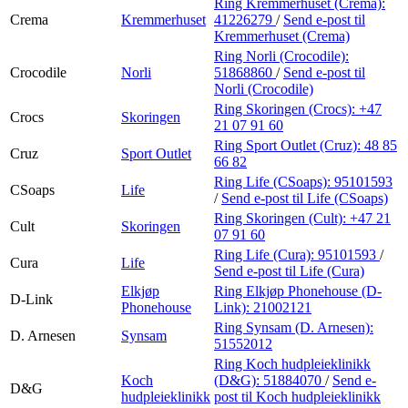
Ring Kremmerhuset (Crema):
Crema
Kremmerhuset
41226279
/
Send e-post
til
Kremmerhuset (Crema)
Ring Norli (Crocodile):
Crocodile
Norli
51868860
/
Send e-post
til
Norli (Crocodile)
Ring Skoringen (Crocs):
+47
Crocs
Skoringen
21 07 91 60
Ring Sport Outlet (Cruz):
48 85
Cruz
Sport Outlet
66 82
Ring Life (CSoaps):
95101593
CSoaps
Life
/
Send e-post
til Life (CSoaps)
Ring Skoringen (Cult):
+47 21
Cult
Skoringen
07 91 60
Ring Life (Cura):
95101593
/
Cura
Life
Send e-post
til Life (Cura)
Elkjøp
Ring Elkjøp Phonehouse (D-
D-Link
Phonehouse
Link):
21002121
Ring Synsam (D. Arnesen):
D. Arnesen
Synsam
51552012
Ring Koch hudpleieklinikk
Koch
(D&G):
51884070
/
Send e-
D&G
hudpleieklinikk
post
til Koch hudpleieklinikk