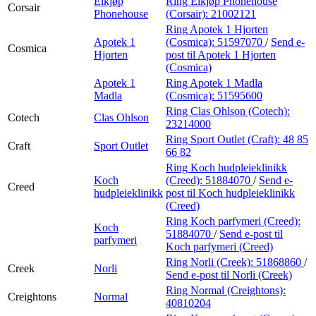
Elkjøp
Ring Elkjøp Phonehouse
Corsair
Phonehouse
(Corsair):
21002121
Ring Apotek 1 Hjorten
Apotek 1
(Cosmica):
51597070
/
Send e-
Cosmica
Hjorten
post
til Apotek 1 Hjorten
(Cosmica)
Apotek 1
Ring Apotek 1 Madla
Madla
(Cosmica):
51595600
Ring Clas Ohlson (Cotech):
Cotech
Clas Ohlson
23214000
Ring Sport Outlet (Craft):
48 85
Craft
Sport Outlet
66 82
Ring Koch hudpleieklinikk
Koch
(Creed):
51884070
/
Send e-
Creed
hudpleieklinikk
post
til Koch hudpleieklinikk
(Creed)
Ring Koch parfymeri (Creed):
Koch
51884070
/
Send e-post
til
parfymeri
Koch parfymeri (Creed)
Ring Norli (Creek):
51868860
/
Creek
Norli
Send e-post
til Norli (Creek)
Ring Normal (Creightons):
Creightons
Normal
40810204