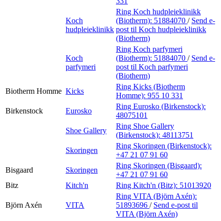
331
Ring Koch hudpleieklinikk
Koch
(Biotherm):
51884070
/
Send e-
hudpleieklinikk
post
til Koch hudpleieklinikk
(Biotherm)
Ring Koch parfymeri
Koch
(Biotherm):
51884070
/
Send e-
parfymeri
post
til Koch parfymeri
(Biotherm)
Ring Kicks (Biotherm
Biotherm Homme
Kicks
Homme):
955 10 331
Ring Eurosko (Birkenstock):
Birkenstock
Eurosko
48075101
Ring Shoe Gallery
Shoe Gallery
(Birkenstock):
48113751
Ring Skoringen (Birkenstock):
Skoringen
+47 21 07 91 60
Ring Skoringen (Bisgaard):
Bisgaard
Skoringen
+47 21 07 91 60
Bitz
Kitch'n
Ring Kitch'n (Bitz):
51013920
Ring VITA (Björn Axén):
Björn Axén
VITA
51893696
/
Send e-post
til
VITA (Björn Axén)