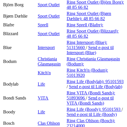
Ring Sport Outlet (Björn Borg):
Björn Borg
Sport Outlet
48 85 66 82
Ring Sport Outlet (Bjørn
Bjørn Dæhlie
Sport Outlet
Dæhlie):
48 85 66 82
Blafre
Sprell
Ring Sprell (Blafre):
Ring Sport Outlet (Blizzard):
Blizzard
Sport Outlet
48 85 66 82
Ring Intersport (Blue):
Blue
Intersport
51315660
/
Send e-post
til
Intersport (Blue)
Christiania
Ring Christiania Glasmagasin
Bodum
Glasmagasin
(Bodum):
Ring Kitch'n (Bodum):
Kitch'n
51013920
Ring Life (Bodylab):
95101593
Bodylab
Life
/
Send e-post
til Life (Bodylab)
Ring VITA (Bondi Sands):
Bondi Sands
VITA
51893696
/
Send e-post
til
VITA (Bondi Sands)
Ring Life (Boody):
95101593
/
Boody
Life
Send e-post
til Life (Boody)
Ring Clas Ohlson (Bosch):
Bosch
Clas Ohlson
23214000