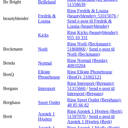
Be Bright
Brilleland
51558639
Ring Fredrik & Louisa
Fredrik &
(beautyblender):
51015076
/
beautyblender
Louisa
Send e-post
til Fredrik &
Louisa (beautyblender)
Ring Kicks (beautyblender):
Kicks
955 10 331
Ring Norli (Beckmann):
Beckmann
Norli
51868860
/
Send e-post
til
Norli (Beckmann)
Ring Normal (Benda):
Benda
Normal
40810204
Elkjøp
Ring Elkjøp Phonehouse
BenQ
Phonehouse
(BenQ):
21002121
Ring Intersport (Bergans):
Bergans
Intersport
51315660
/
Send e-post
til
Intersport (Bergans)
Ring Sport Outlet (Berghaus):
Berghaus
Sport Outlet
48 85 66 82
Ring Apotek 1 Hjorten (Berit):
Apotek 1
Berit
51597070
/
Send e-post
til
Hjorten
Apotek 1 Hjorten (Berit)
Apotek 1
Ring Apotek 1 Madla (Berit):