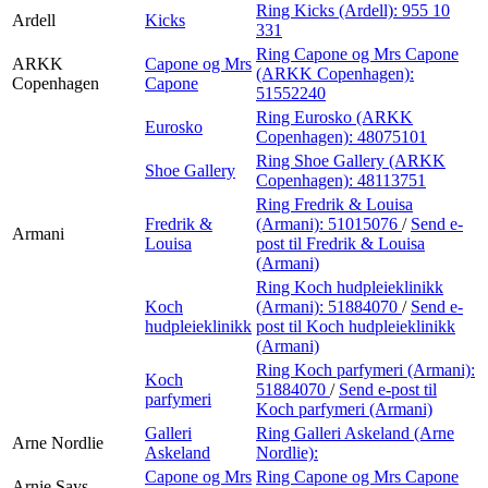
Ring Kicks (Ardell):
955 10
Ardell
Kicks
331
Ring Capone og Mrs Capone
ARKK
Capone og Mrs
(ARKK Copenhagen):
Copenhagen
Capone
51552240
Ring Eurosko (ARKK
Eurosko
Copenhagen):
48075101
Ring Shoe Gallery (ARKK
Shoe Gallery
Copenhagen):
48113751
Ring Fredrik & Louisa
Fredrik &
(Armani):
51015076
/
Send e-
Armani
Louisa
post
til Fredrik & Louisa
(Armani)
Ring Koch hudpleieklinikk
Koch
(Armani):
51884070
/
Send e-
hudpleieklinikk
post
til Koch hudpleieklinikk
(Armani)
Ring Koch parfymeri (Armani):
Koch
51884070
/
Send e-post
til
parfymeri
Koch parfymeri (Armani)
Galleri
Ring Galleri Askeland (Arne
Arne Nordlie
Askeland
Nordlie):
Capone og Mrs
Ring Capone og Mrs Capone
Arnie Says