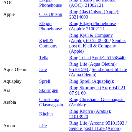
AOC
Phonehouse
(AOC):
21002121
Ring Clas Ohlson (Apple):
Apple
Clas Ohlson
23214000
Elkjøp
Ring Elkjøp Phonehouse
Phonehouse
(Apple):
21002121
Ring Kjell & Company
Kjell &
(Apple):
69 52 09 30
/
Send e-
Company
post
til Kjell & Company
(Apple)
Telia
Ring Telia (Apple):
51558440
Ring Life (Aqua Oleum):
Aqua Oleum
Life
95101593
/
Send e-post
til Life
(Aqua Oleum)
Aquaplay
Sprell
Ring Sprell (Aquaplay):
Ring Skoringen (Ara):
+47 21
Ara
Skoringen
07 91 60
Christiania
Ring Christiania Glasmagasin
Arabia
Glasmagasin
(Arabia):
Ring Kitch'n (Arabia):
Kitch'n
51013920
Ring Life (Arcon):
95101593
/
Arcon
Life
Send e-post
til Life (Arcon)