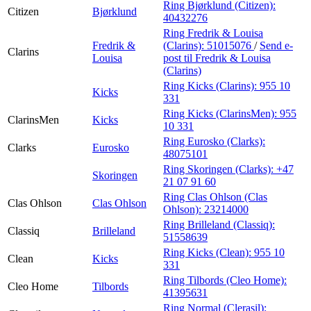
Ring Bjørklund (Citizen):
Citizen
Bjørklund
40432276
Ring Fredrik & Louisa
Fredrik &
(Clarins):
51015076
/
Send e-
Clarins
Louisa
post
til Fredrik & Louisa
(Clarins)
Ring Kicks (Clarins):
955 10
Kicks
331
Ring Kicks (ClarinsMen):
955
ClarinsMen
Kicks
10 331
Ring Eurosko (Clarks):
Clarks
Eurosko
48075101
Ring Skoringen (Clarks):
+47
Skoringen
21 07 91 60
Ring Clas Ohlson (Clas
Clas Ohlson
Clas Ohlson
Ohlson):
23214000
Ring Brilleland (Classiq):
Classiq
Brilleland
51558639
Ring Kicks (Clean):
955 10
Clean
Kicks
331
Ring Tilbords (Cleo Home):
Cleo Home
Tilbords
41395631
Ring Normal (Clerasil):