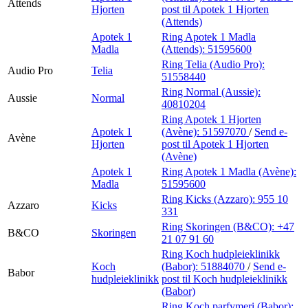
Attends
Hjorten
post
til Apotek 1 Hjorten
(Attends)
Apotek 1
Ring Apotek 1 Madla
Madla
(Attends):
51595600
Ring Telia (Audio Pro):
Audio Pro
Telia
51558440
Ring Normal (Aussie):
Aussie
Normal
40810204
Ring Apotek 1 Hjorten
Apotek 1
(Avène):
51597070
/
Send e-
Avène
Hjorten
post
til Apotek 1 Hjorten
(Avène)
Apotek 1
Ring Apotek 1 Madla (Avène):
Madla
51595600
Ring Kicks (Azzaro):
955 10
Azzaro
Kicks
331
Ring Skoringen (B&CO):
+47
B&CO
Skoringen
21 07 91 60
Ring Koch hudpleieklinikk
Koch
(Babor):
51884070
/
Send e-
Babor
hudpleieklinikk
post
til Koch hudpleieklinikk
(Babor)
Ring Koch parfymeri (Babor):