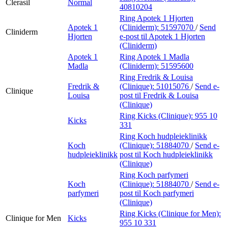
Clerasil
Normal
40810204
Ring Apotek 1 Hjorten
Apotek 1
(Cliniderm):
51597070
/
Send
Cliniderm
Hjorten
e-post
til Apotek 1 Hjorten
(Cliniderm)
Apotek 1
Ring Apotek 1 Madla
Madla
(Cliniderm):
51595600
Ring Fredrik & Louisa
Fredrik &
(Clinique):
51015076
/
Send e-
Clinique
Louisa
post
til Fredrik & Louisa
(Clinique)
Ring Kicks (Clinique):
955 10
Kicks
331
Ring Koch hudpleieklinikk
Koch
(Clinique):
51884070
/
Send e-
hudpleieklinikk
post
til Koch hudpleieklinikk
(Clinique)
Ring Koch parfymeri
Koch
(Clinique):
51884070
/
Send e-
parfymeri
post
til Koch parfymeri
(Clinique)
Ring Kicks (Clinique for Men):
Clinique for Men
Kicks
955 10 331