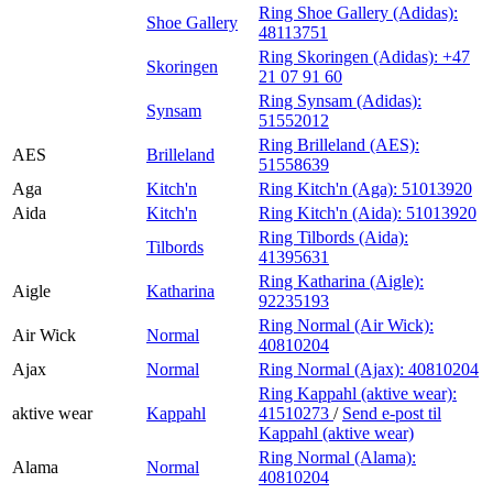
Ring Shoe Gallery (Adidas):
Shoe Gallery
48113751
Ring Skoringen (Adidas):
+47
Skoringen
21 07 91 60
Ring Synsam (Adidas):
Synsam
51552012
Ring Brilleland (AES):
AES
Brilleland
51558639
Aga
Kitch'n
Ring Kitch'n (Aga):
51013920
Aida
Kitch'n
Ring Kitch'n (Aida):
51013920
Ring Tilbords (Aida):
Tilbords
41395631
Ring Katharina (Aigle):
Aigle
Katharina
92235193
Ring Normal (Air Wick):
Air Wick
Normal
40810204
Ajax
Normal
Ring Normal (Ajax):
40810204
Ring Kappahl (aktive wear):
aktive wear
Kappahl
41510273
/
Send e-post
til
Kappahl (aktive wear)
Ring Normal (Alama):
Alama
Normal
40810204