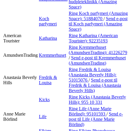
hudpleieklinikk (Amazing
Space)
Ring Koch parfymeri (Amazing
Koch
Space):
51884070
/
Send e-post
parfymeri
til Koch parfymeri (Amazing
Space)
American
Ring Katharina (American
Katharina
Tourister
Tourister):
92235193
Ring Kremmerhuset
(AmundsenTrading):
41226279
AmundsenTrading
Kremmerhuset
/
Send e-post
til Kremmerhuset
(AmundsenTrading)
Ring Fredrik & Louisa
(Anastasia Beverly Hills):
Anastasia Beverly
Fredrik &
51015076
/
Send e-post
til
Hills
Louisa
Fredrik & Louisa (Anastasia
Beverly Hills)
Ring Kicks (Anastasia Beverly
Kicks
Hills):
955 10 331
Ring Life (Anne Marie
Anne Marie
Börlind):
95101593
/
Send e-
Life
Börlind
post
til Life (Anne Marie
Börlind)
Elkjøp
Ring Elkjøp Phonehouse