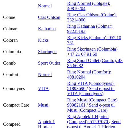
Ring Normal (Colgate):
Normal
40810204
Ring Clas Ohlson (Coline):
Coline
Clas Ohlson
23214000
Ring Katharina (Colmar):
Colmar
Katharina
92235193
Ring Kicks (Coloran):
955 10
Coloran
Kicks
331
Ring Skoringen (Columbia):
Columbia
Skoringen
+47 21 07 91 60
Ring Sport Outlet (Comfo):
48
Comfo
Sport Outlet
85 66 82
Ring Normal (Comfort):
Comfort
Normal
40810204
Ring VITA (Comodynes):
Comodynes
VITA
51893696
/
Send e-post
til
VITA (Comodynes)
Ring Musti (Compact Care):
Compact Care
Musti
90982161
/
Send e-post
til
Musti (Compact Care)
Ring Apotek 1 Hjorten
Apotek 1
(Compeed):
51597070
/
Send
Compeed
Hjorten
e-post
til Apotek 1 Hjorten