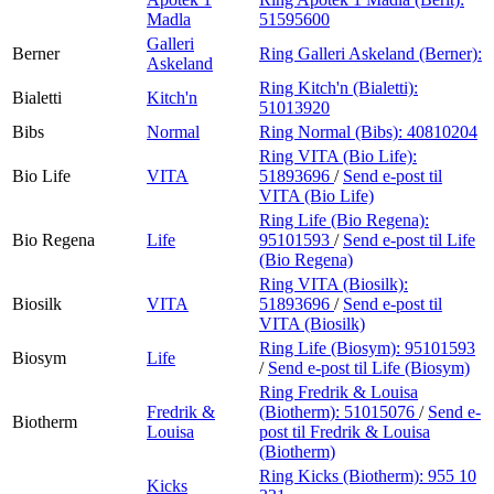
Madla
51595600
Galleri
Berner
Ring Galleri Askeland (Berner):
Askeland
Ring Kitch'n (Bialetti):
Bialetti
Kitch'n
51013920
Bibs
Normal
Ring Normal (Bibs):
40810204
Ring VITA (Bio Life):
Bio Life
VITA
51893696
/
Send e-post
til
VITA (Bio Life)
Ring Life (Bio Regena):
Bio Regena
Life
95101593
/
Send e-post
til Life
(Bio Regena)
Ring VITA (Biosilk):
Biosilk
VITA
51893696
/
Send e-post
til
VITA (Biosilk)
Ring Life (Biosym):
95101593
Biosym
Life
/
Send e-post
til Life (Biosym)
Ring Fredrik & Louisa
Fredrik &
(Biotherm):
51015076
/
Send e-
Biotherm
Louisa
post
til Fredrik & Louisa
(Biotherm)
Ring Kicks (Biotherm):
955 10
Kicks