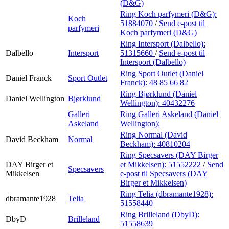
(D&G)
Ring Koch parfymeri (D&G):
Koch
51884070
/
Send e-post
til
parfymeri
Koch parfymeri (D&G)
Ring Intersport (Dalbello):
Dalbello
Intersport
51315660
/
Send e-post
til
Intersport (Dalbello)
Ring Sport Outlet (Daniel
Daniel Franck
Sport Outlet
Franck):
48 85 66 82
Ring Bjørklund (Daniel
Daniel Wellington
Bjørklund
Wellington):
40432276
Galleri
Ring Galleri Askeland (Daniel
Askeland
Wellington):
Ring Normal (David
David Beckham
Normal
Beckham):
40810204
Ring Specsavers (DAY Birger
DAY Birger et
et Mikkelsen):
51552222
/
Send
Specsavers
Mikkelsen
e-post
til Specsavers (DAY
Birger et Mikkelsen)
Ring Telia (dbramante1928):
dbramante1928
Telia
51558440
Ring Brilleland (DbyD):
DbyD
Brilleland
51558639