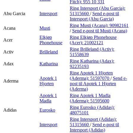
Fitch):
955 10 331
Ring Intersport (Abu Garcia):
Abu Garcia
Intersport
51315660
/
Send e-post
til
Intersport (Abu Garcia)
Ring Musti (Acana):
90982161
Acana
Musti
/
Send e-post
til Musti (Acana)
Elkjøp
Ring Elkjøp Phonehouse
Acer
Phonehouse
(Acer):
21002121
Ring Brilleland (Activ):
Activ
Brilleland
51558639
Ring Katharina (Adax):
Adax
Katharina
92235193
Ring Apotek 1 Hjorten
Apotek 1
(Aderma):
51597070
/
Send e-
Aderma
Hjorten
post
til Apotek 1 Hjorten
(Aderma)
Apotek 1
Ring Apotek 1 Madla
Madla
(Aderma):
51595600
Ring Eurosko (Adidas):
Adidas
Eurosko
48075101
Ring Intersport (Adidas):
Intersport
51315660
/
Send e-post
til
Intersport (Adidas)