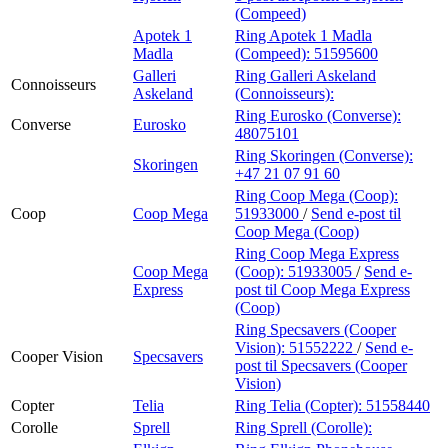
(Compeed)
Apotek 1
Ring Apotek 1 Madla
Madla
(Compeed):
51595600
Galleri
Ring Galleri Askeland
Connoisseurs
Askeland
(Connoisseurs):
Ring Eurosko (Converse):
Converse
Eurosko
48075101
Ring Skoringen (Converse):
Skoringen
+47 21 07 91 60
Ring Coop Mega (Coop):
Coop
Coop Mega
51933000
/
Send e-post
til
Coop Mega (Coop)
Ring Coop Mega Express
Coop Mega
(Coop):
51933005
/
Send e-
Express
post
til Coop Mega Express
(Coop)
Ring Specsavers (Cooper
Vision):
51552222
/
Send e-
Cooper Vision
Specsavers
post
til Specsavers (Cooper
Vision)
Copter
Telia
Ring Telia (Copter):
51558440
Corolle
Sprell
Ring Sprell (Corolle):