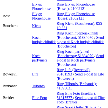
Elkjøp
Ring Elkjøp Phonehouse
Phonehouse
(Bosch):
21002121
Elkjøp
Ring Elkjøp Phonehouse
Bose
Phonehouse
(Bose):
21002121
Ring Kicks (Boucheron):
955
Boucheron
Kicks
10 331
Ring Koch hudpleieklinikk
Koch
(Boucheron):
51884070
/
Send
hudpleieklinikk
e-post
til Koch hudpleieklinikk
(Boucheron)
Ring Koch parfymeri
Koch
(Boucheron):
51884070
/
Send
parfymeri
e-post
til Koch parfymeri
(Boucheron)
Ring Life (Boweevil):
Boweevil
Life
95101593
/
Send e-post
til Life
(Boweevil)
Ring Tilbords (Brabantia):
Brabantia
Tilbords
41395631
Ring Elite Foto (Breitler):
Breitler
Elite Foto
51315577
/
Send e-post
til Elite
Foto (Breitler)
Ring Sport Outlet (Briko):
48