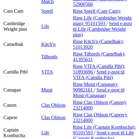
Match
52900568
Cam Cam
Sprell
Ring Sprell (Cam Cam):
Ring Life (Cambridge Weight
Cambridge
plan):
95101593
/
Send e-post
Life
Weight plan
til Life (Cambridge Weight
plan)
Ring Kitch'n (Camelbak):
Camelbak
Kitch'n
51013920
Ring Tilbords (Camelbak):
Tilbords
41395631
Ring VITA (Camilla Pihl):
Camilla Pihl
VITA
51893696
/
Send e-post
til
VITA (Camilla Pihl)
Ring Musti (Canagan):
Canagan
Musti
90982161
/
Send e-post
til
Musti (Canagan)
Ring Clas Ohlson (Canon):
Canon
Clas Ohlson
23214000
Ring Clas Ohlson (Capere):
Capere
Clas Ohlson
23214000
Ring Life (Captain Kombucha):
Captain
Life
95101593
/
Send e-post
til Life
Kombucha
(Captain Kombucha)