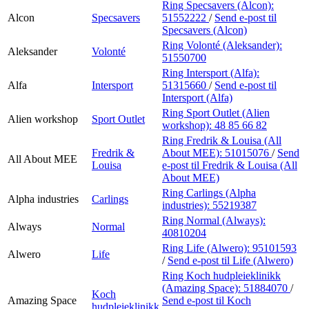
Ring Specsavers (Alcon):
Alcon
Specsavers
51552222
/
Send e-post
til
Specsavers (Alcon)
Ring Volonté (Aleksander):
Aleksander
Volonté
51550700
Ring Intersport (Alfa):
Alfa
Intersport
51315660
/
Send e-post
til
Intersport (Alfa)
Ring Sport Outlet (Alien
Alien workshop
Sport Outlet
workshop):
48 85 66 82
Ring Fredrik & Louisa (All
Fredrik &
About MEE):
51015076
/
Send
All About MEE
Louisa
e-post
til Fredrik & Louisa (All
About MEE)
Ring Carlings (Alpha
Alpha industries
Carlings
industries):
55219387
Ring Normal (Always):
Always
Normal
40810204
Ring Life (Alwero):
95101593
Alwero
Life
/
Send e-post
til Life (Alwero)
Ring Koch hudpleieklinikk
(Amazing Space):
51884070
/
Koch
Amazing Space
Send e-post
til Koch
hudpleieklinikk