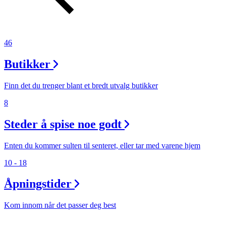
Inspirasjon
46
Søk
Butikker
Finn det du trenger blant et bredt utvalg butikker
Åpningstider
8
Praktisk informasjon
Steder å spise noe godt
Ledige stillinger
Enten du kommer sulten til senteret, eller tar med varene hjem
Magasin
10 - 18
Gavekort
Åpningstider
Finn frem
Kom innom når det passer deg best