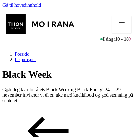
Gå til hovedinnhold
I dag:
10 - 18
Forside
Inspirasjon
Black Week
Butikker
Gjør deg klar for årets Black Week og Black Friday! 24. – 29.
Mat og drikke
november inviterer vi til en uke med knalltilbud og god stemning på
senteret.
Aktiviteter
Tilbud
Merker