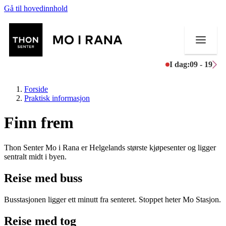
Gå til hovedinnhold
I dag:
09 - 19
Forside
Praktisk informasjon
Finn frem
Butikker
Thon Senter Mo i Rana er Helgelands største kjøpesenter og ligger
Mat og drikke
sentralt midt i byen.
Aktiviteter
Reise med buss
Tilbud
Busstasjonen ligger ett minutt fra senteret. Stoppet heter Mo Stasjon.
Merker
Reise med tog