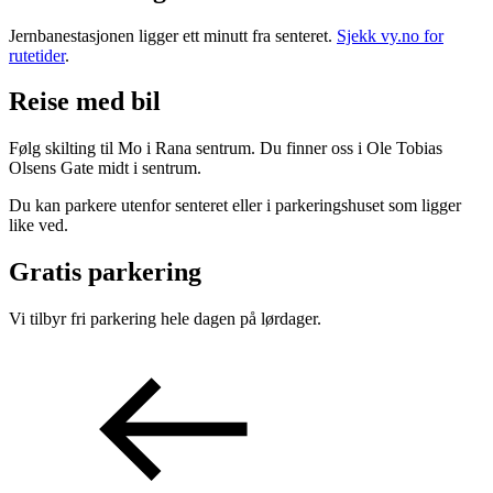
Inspirasjon
Jernbanestasjonen ligger ett minutt fra senteret.
Sjekk vy.no for
rutetider
.
Reise med bil
Søk
Følg skilting til Mo i Rana sentrum. Du finner oss i Ole Tobias
Olsens Gate midt i sentrum.
Du kan parkere utenfor senteret eller i parkeringshuset som ligger
Åpningstider
like ved.
Praktisk informasjon
Gratis parkering
Ledige stillinger
Vi tilbyr fri parkering hele dagen på lørdager.
Magasin
Gavekort
Finn frem