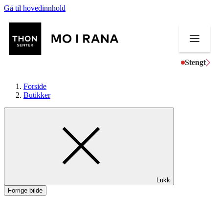
Gå til hovedinnhold
Stengt
Forside
Butikker
Butikker
Mat og drikke
Aktiviteter
Lukk
Tilbud
Forrige bilde
Merker