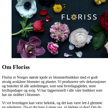
Om Floriss
Floriss er Norges største kjede av blomsterbutikker med et godt
utvalg avskårne blomster og planter. Vi produserer selv dekorasjoner
og buketter til alle anledninger, som små hverdagsgleder, store
bryllupsdager og sorg. Vi har fagpersonell i alle våre butikker som
har sin stolthet i blomster.
Vi vet hverdagen kan være hektisk, og det kan være lett å glemme
en anledning. Da er det bare å ringe oss, så hjelper vi deg! Om du