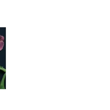
Inspirasjon
Søk
Åpningstider
Praktisk informasjon
Ledige stillinger
Magasin
Gavekort
Finn frem