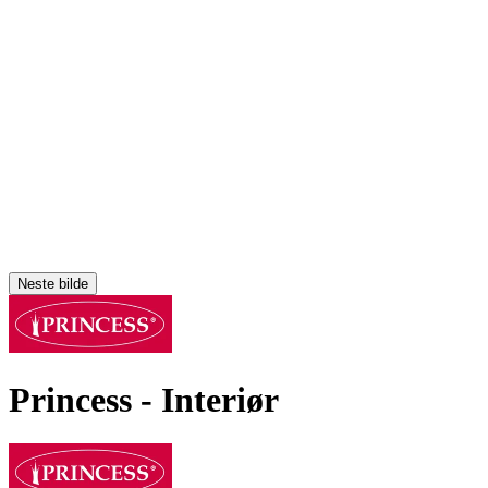
Neste bilde
Princess
- Interiør