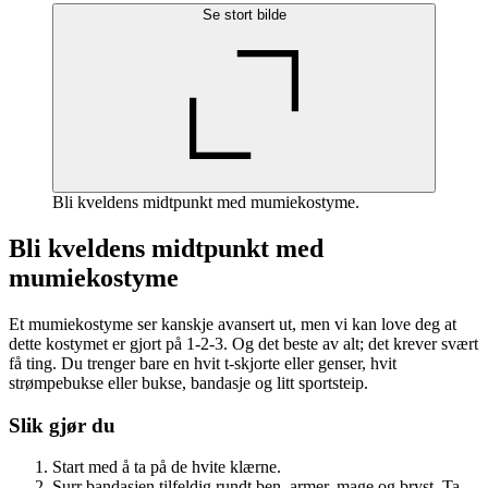
Se stort bilde
Bli kveldens midtpunkt med mumiekostyme.
Bli kveldens midtpunkt med
mumiekostyme
Et mumiekostyme ser kanskje avansert ut, men vi kan love deg at
dette kostymet er gjort på 1-2-3. Og det beste av alt; det krever svært
få ting. Du trenger bare en hvit t-skjorte eller genser, hvit
strømpebukse eller bukse, bandasje og litt sportsteip.
Slik gjør du
Start med å ta på de hvite klærne.
Surr bandasjen tilfeldig rundt ben, armer, mage og bryst. Ta