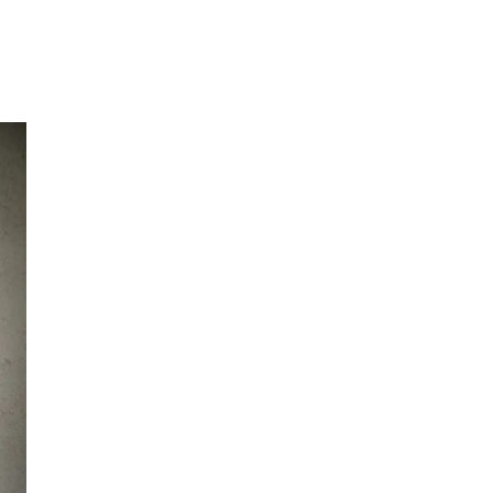
Søk
Åpningstider
Praktisk informasjon
Ledige stillinger
Magasin
Gavekort
Finn frem
Kundeklubb
Finn frem