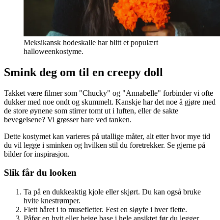
Meksikansk hodeskalle har blitt et populært
halloweenkostyme.
Smink deg om til en creepy doll
Takket være filmer som "Chucky" og "Annabelle" forbinder vi ofte
dukker med noe ondt og skummelt. Kanskje har det noe å gjøre med
de store øynene som stirrer tomt ut i luften, eller de sakte
bevegelsene? Vi grøsser bare ved tanken.
Dette kostymet kan varieres på utallige måter, alt etter hvor mye tid
du vil legge i sminken og hvilken stil du foretrekker. Se gjerne på
bilder for inspirasjon.
Slik får du looken
Ta på en dukkeaktig kjole eller skjørt. Du kan også bruke
hvite knestrømper.
Flett håret i to musefletter. Fest en sløyfe i hver flette.
Påfør en hvit eller beige base i hele ansiktet før du legger