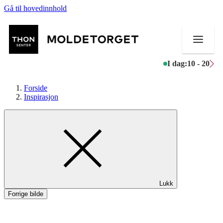
Gå til hovedinnhold
I dag:
10 - 20
Forside
Inspirasjon
Butikker
Aktiviteter
Tilbud
Lukk
Kundeklubb
Forrige bilde
Inspirasjon