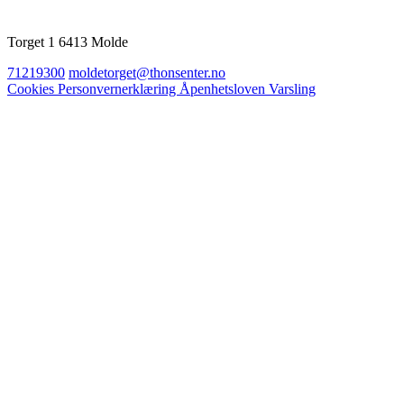
Torget 1 6413 Molde
71219300
moldetorget@thonsenter.no
Cookies
Personvernerklæring
Åpenhetsloven
Varsling