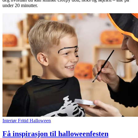
under 20 minutter.
Søk
Åpningstider
Praktisk informasjon
Ledige stillinger
Magasin
Gavekort
Finn frem
Kundeklubb
Interiør
Fritid
Halloween
Finn frem
Få inspirasjon til halloweenfesten