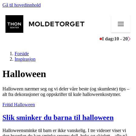
Gå til hovedinnhold
I dag:
10 - 20
Forside
Inspirasjon
Halloween
Butikker
Halloween nærmer seg og vi deler våre beste (og skumleste) tips –
Aktiviteter
alt fra dekorasjoner og oppskrifter til kule halloweenkostymer.
Fritid
Halloween
Tilbud
Slik sminker du barna til halloween
Kundeklubb
Inspirasjon
Halloweensminke til barn er ikke vanskelig. I tre videoer viser vi
deg hvordan du kan sminke creepy doll, heks og skjelett – alle på