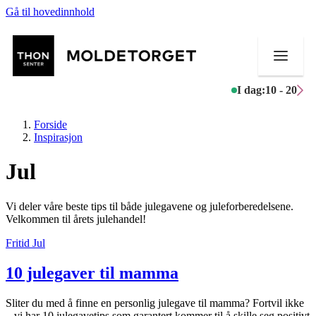
Gå til hovedinnhold
I dag:
10 - 20
Forside
Inspirasjon
Jul
Butikker
Vi deler våre beste tips til både julegavene og juleforberedelsene.
Aktiviteter
Velkommen til årets julehandel!
Fritid
Jul
Tilbud
10 julegaver til mamma
Kundeklubb
Inspirasjon
Sliter du med å finne en personlig julegave til mamma? Fortvil ikke
– vi har 10 julegavetips som garantert kommer til å skille seg positivt