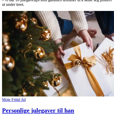
ut under treet.
Søk
Åpningstider
Praktisk informasjon
Ledige stillinger
Magasin
Gavekort
Finn frem
Kundeklubb
Mote
Fritid
Jul
Finn frem
Personlige julegaver til han