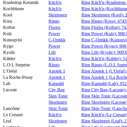
Knabstrup Keramik
Kitch'n
Ring Kitch'n (Knabstrup
Magasin
Kochblume
Kitch'n
Ring Kitch'n (Kochblum
Kool
Skoringen
Ring Skoringen (Kool):
Gavekort
Krea
Ringo
Ring Ringo (Krea):
4745
Finn frem
Krifon
Floriss
Ring Floriss (Krifon):
74
Kulz
Power
Ring Power (Kulz):
908 
Kunoqvist
C-Optikk
Ring C-Optikk (Kunoqvi
Kygo
Power
Ring Power (Kygo):
908
Kyolic
Life
Ring Life (Kyolic):
9003
Kähler
Kitch'n
Ring Kitch'n (Kähler):
5
L.O.L Surprise
Ringo
Ring Ringo (L.O.L Surpr
L'Oréal
Apotek 1
Ring Apotek 1 (L'Oréal)
La Roche-Posay
Apotek 1
Ring Apotek 1 (La Roch
Lab
Kappahl
Ring Kappahl (Lab):
95
Lacoste
City Bag
Ring City Bag (Lacoste)
Skin Tonic
Ring Skin Tonic (Lacost
Skoringen
Ring Skoringen (Lacoste
Lancôme
Skin Tonic
Ring Skin Tonic (Lancô
Le Creuset
Kitch'n
Ring Kitch'n (Le Creuset
Leaf
Skoringen
Ring Skoringen (Leaf):
2