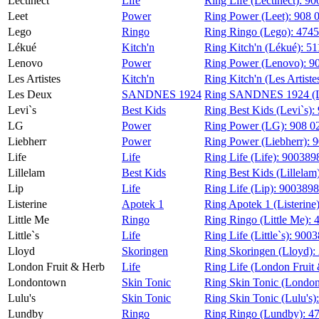
Lectinect
Life
Ring Life (Lectinect):
90
Leet
Power
Ring Power (Leet):
908 
Lego
Ringo
Ring Ringo (Lego):
474
Lékué
Kitch'n
Ring Kitch'n (Lékué):
51
Lenovo
Power
Ring Power (Lenovo):
9
Les Artistes
Kitch'n
Ring Kitch'n (Les Artiste
Les Deux
SANDNES 1924
Ring SANDNES 1924 (L
Levi`s
Best Kids
Ring Best Kids (Levi`s):
LG
Power
Ring Power (LG):
908 0
Liebherr
Power
Ring Power (Liebherr):
9
Life
Life
Ring Life (Life):
900389
Lillelam
Best Kids
Ring Best Kids (Lillelam
Lip
Life
Ring Life (Lip):
900389
Listerine
Apotek 1
Ring Apotek 1 (Listerine
Little Me
Ringo
Ring Ringo (Little Me):
Little`s
Life
Ring Life (Little`s):
9003
Lloyd
Skoringen
Ring Skoringen (Lloyd):
London Fruit & Herb
Life
Ring Life (London Fruit
Londontown
Skin Tonic
Ring Skin Tonic (Londo
Lulu's
Skin Tonic
Ring Skin Tonic (Lulu's)
Lundby
Ringo
Ring Ringo (Lundby):
4