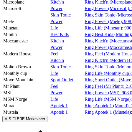
Microplane
Kitch'n
Ring Kitch'n (Microplan
Microsoft
Power
Ring Power (Microsoft):
Skin Tonic
Ring Skin Tonic (Microso
Miele
Power
Ring Power (Miele):
908
Minetan
Life
Ring Life (Minetan):
900
Minilin
Best Kids
Ring Best Kids (Minilin)
Moccamaster
Kitch'n
Ring Kitch'n (Moccamast
Power
Ring Power (Moccamaste
Modern House
Feel
Ring Feel (Modern Hous
Kitch'n
Ring Kitch'n (Modern H
Molton Brown
Skin Tonic
Ring Skin Tonic (Molto
Monthly cup
Life
Ring Life (Monthly cup)
Move Mountain
Sport Outlet
Ring Sport Outlet (Move
Mr Plant
Feel
Ring Feel (Mr Plant):
21
MSI
Power
Ring Power (MSI):
908 
MSM Norge
Life
Ring Life (MSM Norge)
Murad
Apotek 1
Ring Apotek 1 (Murad):
Mustela
Apotek 1
Ring Apotek 1 (Mustela)
VIS FLERE
Merkevarer