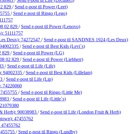
038983
/
Send e-post
til Life (Lectinect)
02 829
/
Send e-post
til Power (Leet)
55755
/
Send e-post
til Ringo (Lego)
111757
08 02 829
/
Send e-post
til Power (Lenovo)
s):
51111757
es Deux):
74272547
/
Send e-post
til SANDNES 1924 (Les Deux)
94002335
/
Send e-post
til Best Kids (Levi`s)
2 829
/
Send e-post
til Power (LG)
08 02 829
/
Send e-post
til Power (Liebherr)
83
/
Send e-post
til Life (Life)
):
94002335
/
Send e-post
til Best Kids (Lillelam)
83
/
Send e-post
til Life (Lip)
):
74226060
47455755
/
Send e-post
til Ringo (Little Me)
8983
/
Send e-post
til Life (Little`s)
21079380
 & Herb):
90038983
/
Send e-post
til Life (London Fruit & Herb)
ntown):
47455762
:
47455762
7455755
/
Send e-post
til Ringo (Lundby)