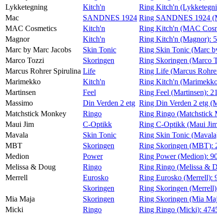
Lykketegning
Kitch'n
Ring Kitch'n (Lykketegn
Mac
SANDNES 1924
Ring SANDNES 1924 (
MAC Cosmetics
Kitch'n
Ring Kitch'n (MAC Cosm
Magnor
Kitch'n
Ring Kitch'n (Magnor):
5
Marc by Marc Jacobs
Skin Tonic
Ring Skin Tonic (Marc b
Marco Tozzi
Skoringen
Ring Skoringen (Marco T
Marcus Rohrer Spirulina
Life
Ring Life (Marcus Rohrer
Marimekko
Kitch'n
Ring Kitch'n (Marimekk
Martinsen
Feel
Ring Feel (Martinsen):
2
Massimo
Din Verden 2 etg
Ring Din Verden 2 etg (
Matchstick Monkey
Ringo
Ring Ringo (Matchstick
Maui Jim
C-Optikk
Ring C-Optikk (Maui Ji
Mavala
Skin Tonic
Ring Skin Tonic (Mavala
MBT
Skoringen
Ring Skoringen (MBT):
Medion
Power
Ring Power (Medion):
9
Melissa & Doug
Ringo
Ring Ringo (Melissa & 
Merrell
Eurosko
Ring Eurosko (Merrell):
Skoringen
Ring Skoringen (Merrell
Mia Maja
Skoringen
Ring Skoringen (Mia Ma
Micki
Ringo
Ring Ringo (Micki):
474