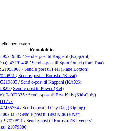
uelle merkevarer
Kontaktinfo
):
95219885
/
Send e-post
til Kappahl (KappAhl)
Traa):
47791438
/
Send e-post
til Sport Outlet (Kari Traa)
):
21053008
/
Send e-post
til Feel (Katie Loxton)
7050851
/
Send e-post
til Eurosko (Kavat)
95219885
/
Send e-post
til Kappahl (KAXS)
2 829
/
Send e-post
til Power (Kef)
y):
94002335
/
Send e-post
til Best Kids (KidsOnly)
111757
:
47455764
/
Send e-post
til City Bag (Kipling)
94002335
/
Send e-post
til Best Kids (Kivat)
):
97050851
/
Send e-post
til Eurosko (Klaveness)
ss):
21079380