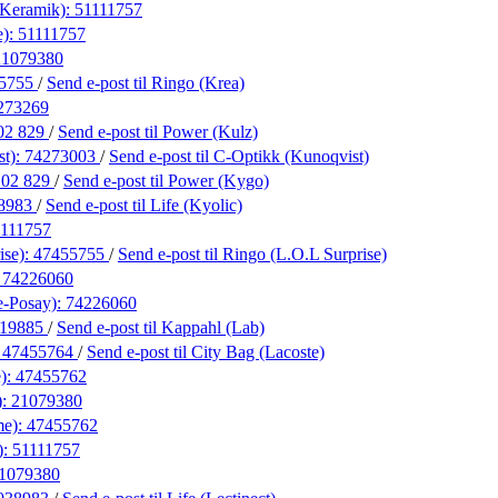
 Keramik):
51111757
e):
51111757
21079380
5755
/
Send e-post
til Ringo (Krea)
273269
02 829
/
Send e-post
til Power (Kulz)
st):
74273003
/
Send e-post
til C-Optikk (Kunoqvist)
 02 829
/
Send e-post
til Power (Kygo)
8983
/
Send e-post
til Life (Kyolic)
1111757
ise):
47455755
/
Send e-post
til Ringo (L.O.L Surprise)
:
74226060
e-Posay):
74226060
219885
/
Send e-post
til Kappahl (Lab)
:
47455764
/
Send e-post
til City Bag (Lacoste)
e):
47455762
):
21079380
me):
47455762
):
51111757
1079380