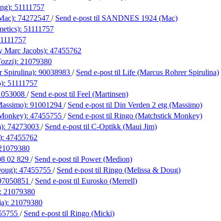
ing):
51111757
Mac):
74272547
/
Send e-post
til SANDNES 1924 (Mac)
etics):
51111757
1111757
y Marc Jacobs):
47455762
ozzi):
21079380
 Spirulina):
90038983
/
Send e-post
til Life (Marcus Rohrer Spirulina)
o):
51111757
1053008
/
Send e-post
til Feel (Martinsen)
Massimo):
91001294
/
Send e-post
til Din Verden 2 etg (Massimo)
 Monkey):
47455755
/
Send e-post
til Ringo (Matchstick Monkey)
m):
74273003
/
Send e-post
til C-Optikk (Maui Jim)
):
47455762
21079380
08 02 829
/
Send e-post
til Power (Medion)
Doug):
47455755
/
Send e-post
til Ringo (Melissa & Doug)
97050851
/
Send e-post
til Eurosko (Merrell)
):
21079380
ja):
21079380
55755
/
Send e-post
til Ringo (Micki)