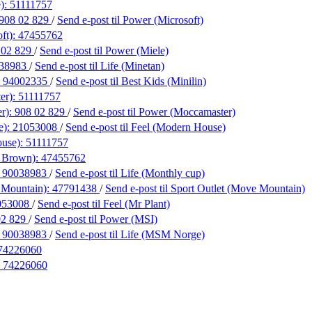
e):
51111757
908 02 829
/
Send e-post
til Power (Microsoft)
ft):
47455762
 02 829
/
Send e-post
til Power (Miele)
38983
/
Send e-post
til Life (Minetan)
:
94002335
/
Send e-post
til Best Kids (Minilin)
er):
51111757
r):
908 02 829
/
Send e-post
til Power (Moccamaster)
e):
21053008
/
Send e-post
til Feel (Modern House)
ouse):
51111757
n Brown):
47455762
:
90038983
/
Send e-post
til Life (Monthly cup)
 Mountain):
47791438
/
Send e-post
til Sport Outlet (Move Mountain)
053008
/
Send e-post
til Feel (Mr Plant)
02 829
/
Send e-post
til Power (MSI)
:
90038983
/
Send e-post
til Life (MSM Norge)
74226060
:
74226060