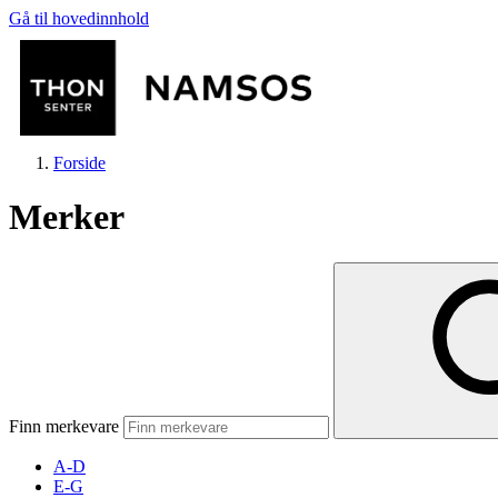
Gå til hovedinnhold
Forside
Merker
Butikker
Mat og drikke
Finn merkevare
Aktiviteter
A-D
E-G