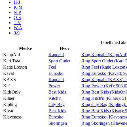
H-J
Tilbud
K-M
N-P
Q-S
T-V
Merker
W-Å
0-9
Inspirasjon
Tabell med akt
Merke
Hvor
KappAhl
Kappahl
Ring Kappahl (KappAhl
Kari Traa
Sport Outlet
Ring Sport Outlet (Kari 
Katie Loxton
Feel
Ring Feel (Katie Loxton
Søk
Kavat
Eurosko
Ring Eurosko (Kavat):
9
KAXS
Kappahl
Ring Kappahl (KAXS):
Kef
Power
Ring Power (Kef):
908 0
KidsOnly
Best Kids
Ring Best Kids (KidsOnl
Kilner
Kitch'n
Ring Kitch'n (Kilner):
51
Åpningstider
Kipling
City Bag
Ring City Bag (Kipling)
Kivat
Best Kids
Ring Best Kids (Kivat):
Praktisk informasjon
Klaveness
Eurosko
Ring Eurosko (Klaveness
Ledige stillinger
Skoringen
Ring Skoringen (Klavene