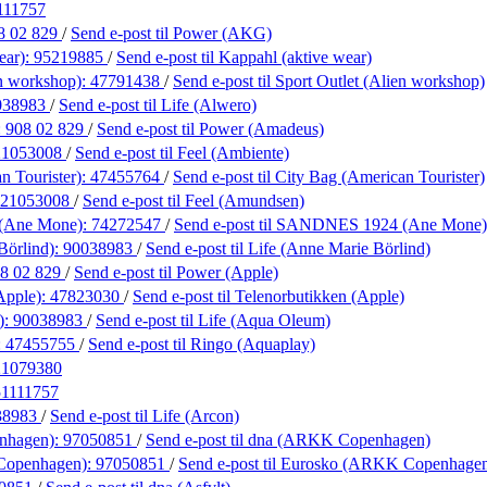
111757
8 02 829
/
Send e-post
til Power (AKG)
ear):
95219885
/
Send e-post
til Kappahl (aktive wear)
en workshop):
47791438
/
Send e-post
til Sport Outlet (Alien workshop)
038983
/
Send e-post
til Life (Alwero)
:
908 02 829
/
Send e-post
til Power (Amadeus)
21053008
/
Send e-post
til Feel (Ambiente)
n Tourister):
47455764
/
Send e-post
til City Bag (American Tourister)
21053008
/
Send e-post
til Feel (Amundsen)
(Ane Mone):
74272547
/
Send e-post
til SANDNES 1924 (Ane Mone)
Börlind):
90038983
/
Send e-post
til Life (Anne Marie Börlind)
8 02 829
/
Send e-post
til Power (Apple)
Apple):
47823030
/
Send e-post
til Telenorbutikken (Apple)
):
90038983
/
Send e-post
til Life (Aqua Oleum)
:
47455755
/
Send e-post
til Ringo (Aquaplay)
21079380
51111757
38983
/
Send e-post
til Life (Arcon)
nhagen):
97050851
/
Send e-post
til dna (ARKK Copenhagen)
Copenhagen):
97050851
/
Send e-post
til Eurosko (ARKK Copenhage