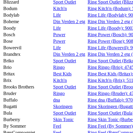
Blizzard
Sport Outlet
Ring Sport Outlet (Bliz
Bodum
Kitch'n
Ring Kitch'n (Bodum):
Bodylab
Life
Ring Life (Bodylab):
9
Boheme
Din Verden 2 etg
Ring Din Verden 2 etg
Boody
Life
Ring Life (Boody):
900
Bosch
Power
Ring Power (Bosch):
9
Bose
Power
Ring Power (Bose):
908
Boweevil
Life
Ring Life (Boweevil):
9
Brandtex
Din Verden 2 etg
Ring Din Verden 2 etg 
Briko
Sport Outlet
Ring Sport Outlet (Brik
Brio
Ringo
Ring Ringo (Brio):
474
Britax
Best Kids
Ring Best Kids (Britax)
Brix
Kitch'n
Ring Kitch'n (Brix):
51
Brooks Brothers
Sport Outlet
Ring Sport Outlet (Broo
Bruder
Ringo
Ring Ringo (Bruder):
4
Buffalo
dna
Ring dna (Buffalo):
97
Bugatti
Skoringen
Ring Skoringen (Bugatt
Bula
Sport Outlet
Ring Sport Outlet (Bula
Burberry
Skin Tonic
Ring Skin Tonic (Burbe
By Sommer
Feel
Ring Feel (By Sommer)
BørsCompagniet
Feel
Ring Feel (BørsCompag