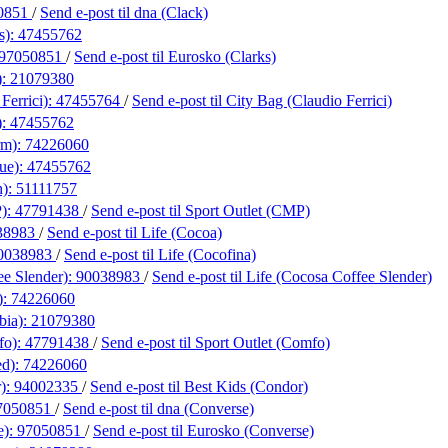
0851
/
Send e-post
til dna (Clack)
s):
47455762
97050851
/
Send e-post
til Eurosko (Clarks)
):
21079380
Ferrici):
47455764
/
Send e-post
til City Bag (Claudio Ferrici)
):
47455762
rm):
74226060
que):
47455762
h):
51111757
P):
47791438
/
Send e-post
til Sport Outlet (CMP)
38983
/
Send e-post
til Life (Cocoa)
0038983
/
Send e-post
til Life (Cocofina)
ee Slender):
90038983
/
Send e-post
til Life (Cocosa Coffee Slender)
):
74226060
bia):
21079380
fo):
47791438
/
Send e-post
til Sport Outlet (Comfo)
ed):
74226060
r):
94002335
/
Send e-post
til Best Kids (Condor)
7050851
/
Send e-post
til dna (Converse)
e):
97050851
/
Send e-post
til Eurosko (Converse)