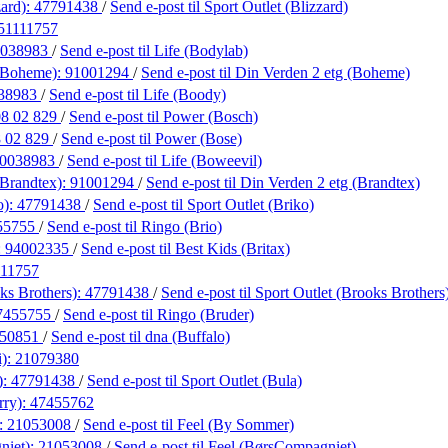
zard):
47791438
/
Send e-post
til Sport Outlet (Blizzard)
51111757
0038983
/
Send e-post
til Life (Bodylab)
 (Boheme):
91001294
/
Send e-post
til Din Verden 2 etg (Boheme)
38983
/
Send e-post
til Life (Boody)
08 02 829
/
Send e-post
til Power (Bosch)
 02 829
/
Send e-post
til Power (Bose)
0038983
/
Send e-post
til Life (Boweevil)
(Brandtex):
91001294
/
Send e-post
til Din Verden 2 etg (Brandtex)
o):
47791438
/
Send e-post
til Sport Outlet (Briko)
55755
/
Send e-post
til Ringo (Brio)
:
94002335
/
Send e-post
til Best Kids (Britax)
111757
ks Brothers):
47791438
/
Send e-post
til Sport Outlet (Brooks Brothers
7455755
/
Send e-post
til Ringo (Bruder)
050851
/
Send e-post
til dna (Buffalo)
i):
21079380
):
47791438
/
Send e-post
til Sport Outlet (Bula)
rry):
47455762
:
21053008
/
Send e-post
til Feel (By Sommer)
niet):
21053008
/
Send e-post
til Feel (BørsCompagniet)