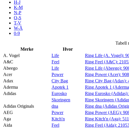
H-J
Tilbud
K-M
N-P
Q-S
T-V
Merker
W-Å
0-9
Inspirasjon
Tabell 
Merke
Hvor
A. Vogel
Life
Ring Life (A. Vogel):
9
A&C
Feel
Ring Feel (A&C):
2105
Abeego
Life
Ring Life (Abeego):
90
Søk
Acer
Power
Ring Power (Acer):
908
Adax
City Bag
Ring City Bag (Adax):
Aderma
Apotek 1
Ring Apotek 1 (Aderma
Adidas
Eurosko
Ring Eurosko (Adidas)
Skoringen
Ring Skoringen (Adida
Åpningstider
Adidas Originals
dna
Ring dna (Adidas Origi
AEG
Power
Ring Power (AEG):
90
Praktisk informasjon
Aga
Kitch'n
Ring Kitch'n (Aga):
511
Ledige stillinger
Aida
Feel
Ring Feel (Aida):
2105