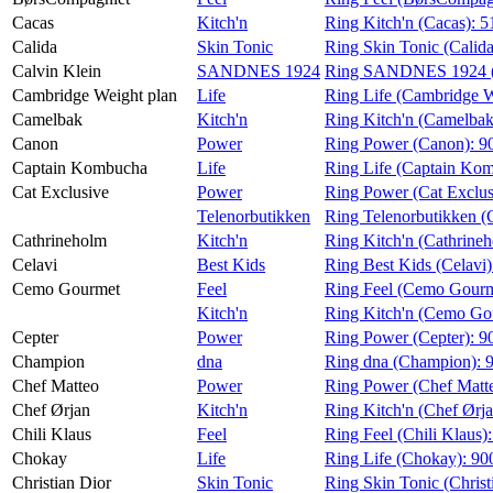
Cacas
Kitch'n
Ring Kitch'n (Cacas):
5
Calida
Skin Tonic
Ring Skin Tonic (Calid
Calvin Klein
SANDNES 1924
Ring SANDNES 1924 (C
Cambridge Weight plan
Life
Ring Life (Cambridge W
Camelbak
Kitch'n
Ring Kitch'n (Camelba
Canon
Power
Ring Power (Canon):
9
Captain Kombucha
Life
Ring Life (Captain Ko
Cat Exclusive
Power
Ring Power (Cat Exclus
Telenorbutikken
Ring Telenorbutikken (
Cathrineholm
Kitch'n
Ring Kitch'n (Cathrine
Celavi
Best Kids
Ring Best Kids (Celavi
Cemo Gourmet
Feel
Ring Feel (Cemo Gourm
Kitch'n
Ring Kitch'n (Cemo Go
Cepter
Power
Ring Power (Cepter):
9
Champion
dna
Ring dna (Champion):
Chef Matteo
Power
Ring Power (Chef Matt
Chef Ørjan
Kitch'n
Ring Kitch'n (Chef Ørj
Chili Klaus
Feel
Ring Feel (Chili Klaus)
Chokay
Life
Ring Life (Chokay):
90
Christian Dior
Skin Tonic
Ring Skin Tonic (Christ