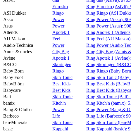
Asfvlt
dna
Ring dna (Asfvlt):
9705
Eurosko
Ring Eurosko (Asfvlt):
ASI Dukker
Ringo
Ring Ringo (ASI Dukke
Asko
Power
Ring Power (Asko):
90
Asus
Power
Ring Power (Asus):
908
Attends
Apotek 1
Ring Apotek 1 (Attends
AU Maison
Feel
Ring Feel (AU Maison)
Audio-Technica
Power
Ring Power (Audio-Tec
Aunts & uncles
City Bag
Ring City Bag (Aunts &
Avène
Apotek 1
Ring Apotek 1 (Avène)
B&CO
Skoringen
Ring Skoringen (B&CO
Baby Born
Ringo
Ring Ringo (Baby Born
Baby Foot
Skin Tonic
Ring Skin Tonic (Baby 
BabyBjörn
Best Kids
Ring Best Kids (BabyB
Babycare
Best Kids
Ring Best Kids (Babyca
Bali
Skin Tonic
Ring Skin Tonic (Bali):
bamix
Kitch'n
Ring Kitch'n (bamix):
5
Bang & Olufsen
Power
Ring Power (Bang & Ol
Barbeco
Life
Ring Life (Barbeco):
90
bareMinerals
Skin Tonic
Ring Skin Tonic (bareM
basic
Kappahl
Ring Kappahl (basic):
9