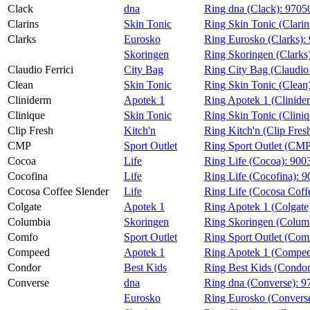
Clack
dna
Ring dna (Clack):
9705
Clarins
Skin Tonic
Ring Skin Tonic (Clarin
Clarks
Eurosko
Ring Eurosko (Clarks):
Skoringen
Ring Skoringen (Clarks
Claudio Ferrici
City Bag
Ring City Bag (Claudio 
Clean
Skin Tonic
Ring Skin Tonic (Clean
Cliniderm
Apotek 1
Ring Apotek 1 (Clinide
Clinique
Skin Tonic
Ring Skin Tonic (Clini
Clip Fresh
Kitch'n
Ring Kitch'n (Clip Fres
CMP
Sport Outlet
Ring Sport Outlet (CM
Cocoa
Life
Ring Life (Cocoa):
900
Cocofina
Life
Ring Life (Cocofina):
9
Cocosa Coffee Slender
Life
Ring Life (Cocosa Coff
Colgate
Apotek 1
Ring Apotek 1 (Colgate
Columbia
Skoringen
Ring Skoringen (Colum
Comfo
Sport Outlet
Ring Sport Outlet (Com
Compeed
Apotek 1
Ring Apotek 1 (Compe
Condor
Best Kids
Ring Best Kids (Condo
Converse
dna
Ring dna (Converse):
9
Eurosko
Ring Eurosko (Convers