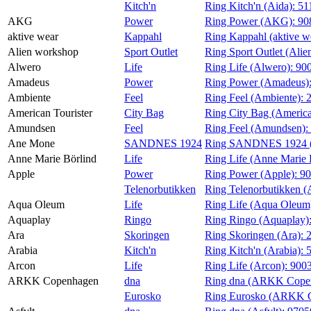
Kitch'n
Ring Kitch'n (Aida):
51
Magasin
AKG
Power
Ring Power (AKG):
90
aktive wear
Kappahl
Ring Kappahl (aktive w
Gavekort
Alien workshop
Sport Outlet
Ring Sport Outlet (Ali
Finn frem
Alwero
Life
Ring Life (Alwero):
90
Amadeus
Power
Ring Power (Amadeus)
Ambiente
Feel
Ring Feel (Ambiente):
American Tourister
City Bag
Ring City Bag (America
Amundsen
Feel
Ring Feel (Amundsen):
Ane Mone
SANDNES 1924
Ring SANDNES 1924 
Anne Marie Börlind
Life
Ring Life (Anne Marie 
Apple
Power
Ring Power (Apple):
90
Telenorbutikken
Ring Telenorbutikken (
Aqua Oleum
Life
Ring Life (Aqua Oleum
Aquaplay
Ringo
Ring Ringo (Aquaplay)
Ara
Skoringen
Ring Skoringen (Ara):
Arabia
Kitch'n
Ring Kitch'n (Arabia):
Arcon
Life
Ring Life (Arcon):
900
ARKK Copenhagen
dna
Ring dna (ARKK Cope
Eurosko
Ring Eurosko (ARKK 