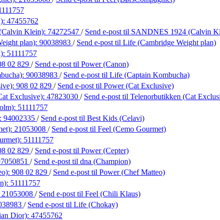
1111757
a):
47455762
alvin Klein):
74272547
/
Send e-post
til SANDNES 1924 (Calvin Kl
eight plan):
90038983
/
Send e-post
til Life (Cambridge Weight plan)
k):
51111757
08 02 829
/
Send e-post
til Power (Canon)
mbucha):
90038983
/
Send e-post
til Life (Captain Kombucha)
ive):
908 02 829
/
Send e-post
til Power (Cat Exclusive)
Cat Exclusive):
47823030
/
Send e-post
til Telenorbutikken (Cat Exclus
holm):
51111757
):
94002335
/
Send e-post
til Best Kids (Celavi)
et):
21053008
/
Send e-post
til Feel (Cemo Gourmet)
urmet):
51111757
08 02 829
/
Send e-post
til Power (Cepter)
97050851
/
Send e-post
til dna (Champion)
eo):
908 02 829
/
Send e-post
til Power (Chef Matteo)
an):
51111757
:
21053008
/
Send e-post
til Feel (Chili Klaus)
038983
/
Send e-post
til Life (Chokay)
ian Dior):
47455762