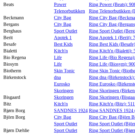
Beats
Power
Ring Power (Beats):
90
Telenorbutikken
Ring Telenorbutikken (
Beckmann
City Bag
Ring City Bag (Beckma
Bergans
City Bag
Ring City Bag (Bergans
Berghaus
Sport Outlet
Ring Sport Outlet (Ber
Berit
Apotek 1
Ring Apotek 1 (Berit):
Besafe
Best Kids
Ring Best Kids (Besafe
Bialetti
Kitch'n
Ring Kitch'n (Bialetti):
Bio Regena
Life
Ring Life (Bio Regena)
Biosym
Life
Ring Life (Biosym):
90
Biotherm
Skin Tonic
Ring Skin Tonic (Bioth
Birkenstock
dna
Ring dna (Birkenstock)
Eurosko
Ring Eurosko (Birkenst
Skoringen
Ring Skoringen (Birken
Bisgaard
Skoringen
Ring Skoringen (Bisgaa
Bitz
Kitch'n
Ring Kitch'n (Bitz):
511
Bjørn Borg
SANDNES 1924
Ring SANDNES 1924 (
Björn Borg
City Bag
Ring City Bag (Björn B
Sport Outlet
Ring Sport Outlet (Björ
Bjørn Dæhlie
Sport Outlet
Ring Sport Outlet (Bjø