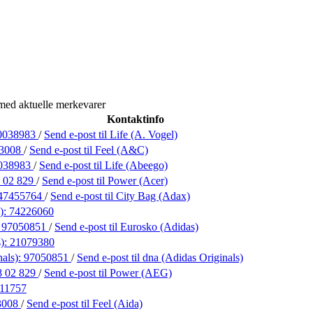
med aktuelle merkevarer
Kontaktinfo
0038983
/
Send e-post
til Life (A. Vogel)
3008
/
Send e-post
til Feel (A&C)
038983
/
Send e-post
til Life (Abeego)
 02 829
/
Send e-post
til Power (Acer)
47455764
/
Send e-post
til City Bag (Adax)
):
74226060
:
97050851
/
Send e-post
til Eurosko (Adidas)
s):
21079380
nals):
97050851
/
Send e-post
til dna (Adidas Originals)
8 02 829
/
Send e-post
til Power (AEG)
11757
3008
/
Send e-post
til Feel (Aida)