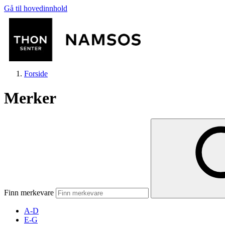
Gå til hovedinnhold
Forside
Merker
Butikker
Mat og drikke
Finn merkevare
Aktiviteter
A-D
E-G