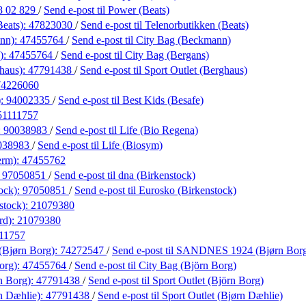
8 02 829
/
Send e-post
til Power (Beats)
Beats):
47823030
/
Send e-post
til Telenorbutikken (Beats)
nn):
47455764
/
Send e-post
til City Bag (Beckmann)
):
47455764
/
Send e-post
til City Bag (Bergans)
ghaus):
47791438
/
Send e-post
til Sport Outlet (Berghaus)
74226060
):
94002335
/
Send e-post
til Best Kids (Besafe)
51111757
:
90038983
/
Send e-post
til Life (Bio Regena)
038983
/
Send e-post
til Life (Biosym)
erm):
47455762
:
97050851
/
Send e-post
til dna (Birkenstock)
ock):
97050851
/
Send e-post
til Eurosko (Birkenstock)
stock):
21079380
rd):
21079380
11757
Bjørn Borg):
74272547
/
Send e-post
til SANDNES 1924 (Bjørn Bor
org):
47455764
/
Send e-post
til City Bag (Björn Borg)
n Borg):
47791438
/
Send e-post
til Sport Outlet (Björn Borg)
rn Dæhlie):
47791438
/
Send e-post
til Sport Outlet (Bjørn Dæhlie)