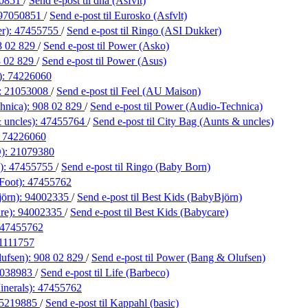
0851
/
Send e-post
til dna (Asfvlt)
97050851
/
Send e-post
til Eurosko (Asfvlt)
r):
47455755
/
Send e-post
til Ringo (ASI Dukker)
8 02 829
/
Send e-post
til Power (Asko)
 02 829
/
Send e-post
til Power (Asus)
):
74226060
:
21053008
/
Send e-post
til Feel (AU Maison)
hnica):
908 02 829
/
Send e-post
til Power (Audio-Technica)
 uncles):
47455764
/
Send e-post
til City Bag (Aunts & uncles)
:
74226060
):
21079380
):
47455755
/
Send e-post
til Ringo (Baby Born)
Foot):
47455762
jörn):
94002335
/
Send e-post
til Best Kids (BabyBjörn)
re):
94002335
/
Send e-post
til Best Kids (Babycare)
47455762
1111757
ufsen):
908 02 829
/
Send e-post
til Power (Bang & Olufsen)
038983
/
Send e-post
til Life (Barbeco)
inerals):
47455762
5219885
/
Send e-post
til Kappahl (basic)