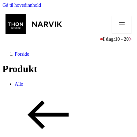
Gå til hovedinnhold
I dag:
10 - 20
Forside
Produkt
Butikker
Alle
Mat og drikke
Helse
Aktiviteter
Tilbud