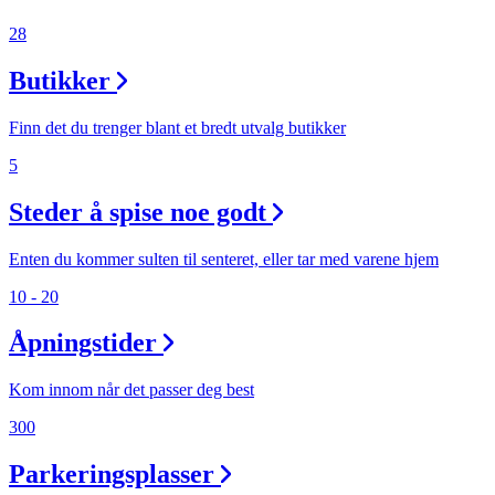
Inspirasjon
28
Butikker
Søk
Finn det du trenger blant et bredt utvalg butikker
5
Steder å spise noe godt
Åpningstider
Praktisk informasjon
Enten du kommer sulten til senteret, eller tar med varene hjem
Ledige stillinger
10 - 20
Magasin
Åpningstider
Gavekort
Kom innom når det passer deg best
Finn frem
300
Parkeringsplasser