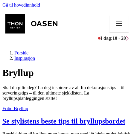
Gå til hovedinnhold
I dag:
10 - 20
Forside
Inspirasjon
Bryllup
Butikker
Skal du gifte deg? La deg inspirere av alt fra dekorasjonstips – til
Mat og drikke
serveringstips – til den ultimate sjekklisten. La
bryllupsplanleggingen starte!
Helse
Fritid
Bryllup
Aktiviteter
Se stylistens beste tips til bryllupsbordet
Tilbud
Borddekking til bryllup er en kunst, men med litt hjelp er det faktisk