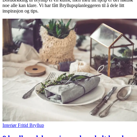
noe alle kan klare. Vi har fått Bryllupsplanleggeren til å dele litt
Inspirasjon
inspirasjon og tips.
Søk
Åpningstider
Praktisk informasjon
Ledige stillinger
Magasin
Gavekort
Finn frem
Kundeklubb
Interiør
Fritid
Bryllup